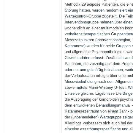
Methodik 29 adipöse Patienten, die ein
Störung hatten, wurden randomisiert ein
Wartekontroll-Gruppe zugeteilt. Die Tei
Interventionsgruppe nahmen über eine
wöchentlich an einer multimodalen kogni
verhaltenstherapeutischen Gruppentherap
Messzeitpunkten (Interventionsbeginn, 
Katamnese) wurden für beide Gruppen d
und allgemeine Psychopathologie sowi
Gewichtsdaten erfasst. Zusätzlich wurd
Patienten, die vorzeitig aus dem Prog
oder nur unregelmäßig teilnahmen, weite
der Verlaufsdaten erfolgte über eine mul
Messwiederholung nach dem Allgemeine
sowie mittels Mann-Whitney U-Test, Wil
Einzelvergleiche. Ergebnisse Die Bing
die Ausprägung der komorbiden psychi
dem entwickelten Behandlungsmanual –
Katamnesezeitraum von einem Jahr - pos
der (unbehandelten) Wartegruppe zeigen
Allerdings verbessern sich auch bei de
einzelne essstörungsspezifische und al