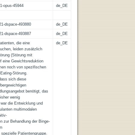
:21-opus-45944
de_DE
z:21-dspace-493880
de_DE
z:21-dspace-493887
de_DE
atienten, die eine
de_DE
uchen, leiden zusätzlich
örung (Störung mit
uf eine Gewichtsreduktion
en noch von spezifischen
Eating-Störung.
ass sich diese
bergewichtigen
dlungsangebot benötigt, das
isher wenig
e war die Entwicklung und
ulanten multimodalen
tiv-
en zur Behandlung der Binge-
em
spezielle Patientengruppe.