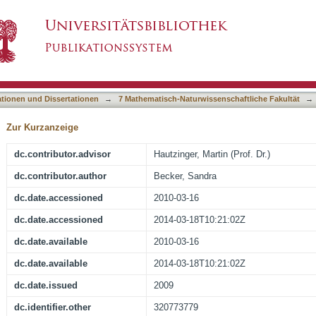
ten multimodalen Gruppentherapie bei Adiposit
asiert)
 - eine randomisierte kontrollierte Therapiestu
ationen und Dissertationen
→
7 Mathematisch-Naturwissenschaftliche Fakultät
→
Zur Kurzanzeige
dc.contributor.advisor
Hautzinger, Martin (Prof. Dr.)
dc.contributor.author
Becker, Sandra
dc.date.accessioned
2010-03-16
dc.date.accessioned
2014-03-18T10:21:02Z
dc.date.available
2010-03-16
dc.date.available
2014-03-18T10:21:02Z
dc.date.issued
2009
dc.identifier.other
320773779