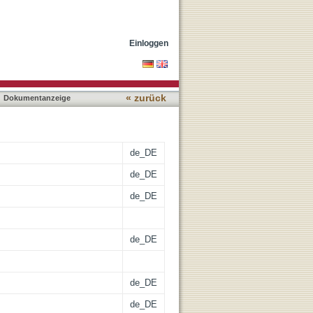
as in Kombination mit
die
Einloggen
« zurück
Dokumentanzeige
de_DE
de_DE
de_DE
de_DE
de_DE
de_DE