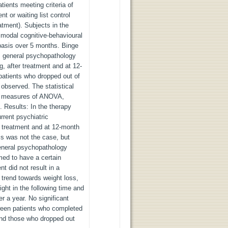
ients meeting criteria of
 or waiting list control
eatment). Subjects in the
timodal cognitive-behavioural
asis over 5 months. Binge
, general psychopathology
, after treatment and at 12-
 patients who dropped out of
 observed. The statistical
d measures of ANOVA,
 Results: In the therapy
rrent psychiatric
 treatment and at 12-month
this was not the case, but
eneral psychopathology
med to have a certain
t did not result in a
 trend towards weight loss,
ight in the following time and
er a year. No significant
ween patients who completed
and those who dropped out