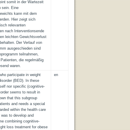
int somit in der Wartezeit
u sein. Eine
Gewichts kann mit dem
rden. Hier zeigt sich
inisch relevanten
en nach Interventionsende
en leichten Gewichtsverlust
behalten. Der Verlauf von
ramm ausgeschieden sind
ieprogramm teilnahmen,
 Patienten, die regelmäßig
esend waren.
who participate in weight
en
isorder (BED). In these
self nor specific (cognitive-
sorder seems to result in
own that this subgroup
atients and needs a special
arded within the health care
y was to develop and
me combining cognitive-
ght loss treatment for obese