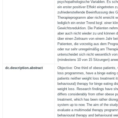
psychopathologische Variablen. Es sche
ein erster positiver Effekt eingetreten z
zufriedenstellende Beeinflussung des 
Therapieprogramm aber nicht erreicht we
lediglich ein erster Trend bzgl. einer kl
Gewichtsreduktion. Die Patienten nehm
aber auch nicht wieder zu und können d
über einen Zeitraum von einem Jahr bei
Patienten, die vorzeitig aus dem Prog
oder nur sehr unregelmäßig am Therap
unterscheidet sich nicht wesentlich von
(mindestens 10 von 15 Sitzungen) anw
dc.description.abstract
Objective: One third of obese patients, 
loss programmes, have a binge eating d
patients neither weight loss treatment it
behavioural) therapy for binge eating di
weight loss. Research findings have sh
differs considerably from other obese p
treatment, which has been rather disreg
system up to now. The aim of the stud
evaluate a multimodal therapy program
behavioural therapy and behavioural wei