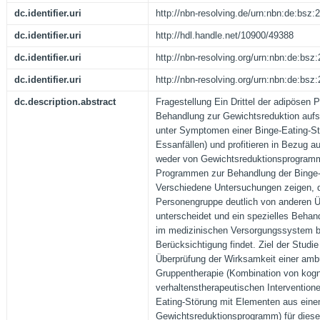
dc.identifier.uri
http://nbn-resolving.de/urn:nbn:de:bsz
dc.identifier.uri
http://hdl.handle.net/10900/49388
dc.identifier.uri
http://nbn-resolving.org/urn:nbn:de:bs
dc.identifier.uri
http://nbn-resolving.org/urn:nbn:de:bs
dc.description.abstract
Fragestellung Ein Drittel der adipösen P
Behandlung zur Gewichtsreduktion aufs
unter Symptomen einer Binge-Eating-St
Essanfällen) und profitieren in Bezug a
weder von Gewichtsreduktionsprogramm
Programmen zur Behandlung der Binge-
Verschiedene Untersuchungen zeigen, d
Personengruppe deutlich von anderen Ü
unterscheidet und ein spezielles Behan
im medizinischen Versorgungssystem b
Berücksichtigung findet. Ziel der Studi
Überprüfung der Wirksamkeit einer amb
Gruppentherapie (Kombination von kogni
verhaltenstherapeutischen Intervention
Eating-Störung mit Elementen aus ein
Gewichtsreduktionsprogramm) für diese 