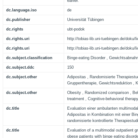
earlier.
dc.language.iso
de
dc.publisher
Universität Tübingen
dc.rights
ubt-podok
dc.rights.uri
http://tobias-lib.uni-tuebingen.de/doku
dc.rights.uri
http://tobias-lib.uni-tuebingen.de/doku
dc.subject.classification
Binge-eating Disorder , Gewichtsabnah
dc.subject.ddc
150
dc.subject.other
Adipositas , Randomisierte Therapiestu
Gruppentherapie, Gewichtsreduktion , K
dc.subject.other
Obesity , Randomized comparison , Beh
treatment , Cognitive-behavioral therap
dc.title
Evaluation einer ambulanten multimoda
Adipositas in Kombination mit einer Bin
randomisierte kontrollierte Therapiestud
dc.title
Evaluation of a multimodal outpatient 
obese patients with binge eating disord