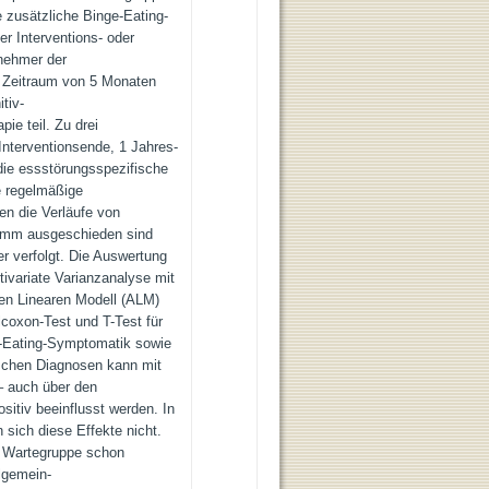
e zusätzliche Binge-Eating-
er Interventions- oder
lnehmer der
n Zeitraum von 5 Monaten
tiv-
ie teil. Zu drei
Interventionsende, 1 Jahres-
ie essstörungsspezifische
e regelmäßige
en die Verläufe von
ramm ausgeschieden sind
r verfolgt. Die Auswertung
tivariate Varianzanalyse mit
n Linearen Modell (ALM)
coxon-Test und T-Test für
e-Eating-Symptomatik sowie
schen Diagnosen kann mit
 auch über den
itiv beeinflusst werden. In
 sich diese Effekte nicht.
r Wartegruppe schon
lgemein-