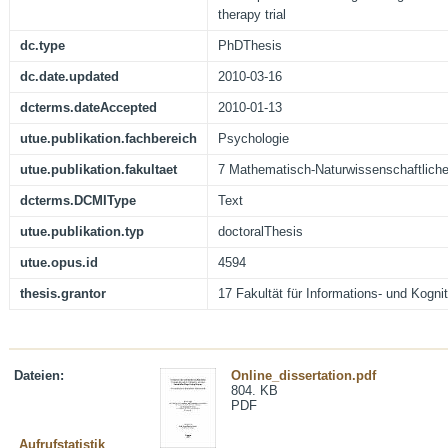
therapy trial
dc.type
PhDThesis
dc.date.updated
2010-03-16
dcterms.dateAccepted
2010-01-13
utue.publikation.fachbereich
Psychologie
utue.publikation.fakultaet
7 Mathematisch-Naturwissenschaftliche
dcterms.DCMIType
Text
utue.publikation.typ
doctoralThesis
utue.opus.id
4594
thesis.grantor
17 Fakultät für Informations- und Kogn
Dateien:
Online_dissertation.pdf
804. KB
PDF
Aufrufstatistik