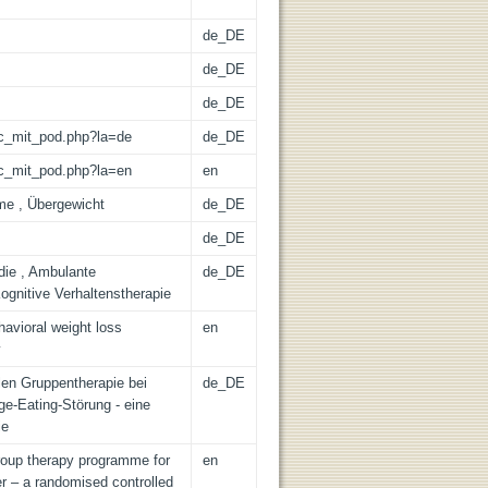
de_DE
de_DE
de_DE
/lic_mit_pod.php?la=de
de_DE
/lic_mit_pod.php?la=en
en
me , Übergewicht
de_DE
de_DE
die , Ambulante
de_DE
ognitive Verhaltenstherapie
avioral weight loss
en
y
len Gruppentherapie bei
de_DE
ge-Eating-Störung - eine
ie
group therapy programme for
en
er – a randomised controlled