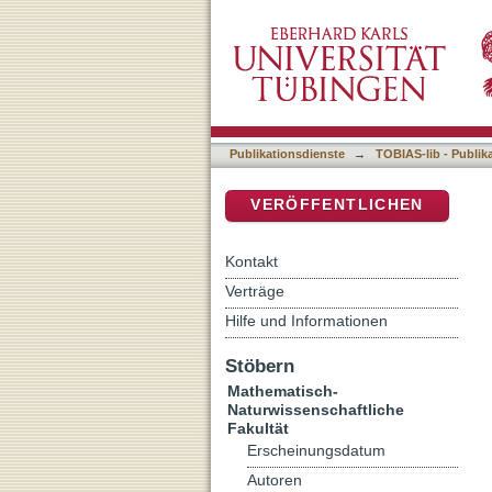
Evaluation einer ambulan
DSpace Repositorium (Manakin b
einer Binge-Eating-Störung
Publikationsdienste
→
TOBIAS-lib - Publik
VERÖFFENTLICHEN
Kontakt
Verträge
Hilfe und Informationen
Stöbern
Mathematisch-
Naturwissenschaftliche
Fakultät
Erscheinungsdatum
Autoren