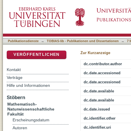
Möglichkeiten der kinetischen Untersuchung
DSpace Repositorium (Manakin basiert)
Spezielle photokinetische Probleme
Publikationsdienste
→
TOBIAS-lib - Publikationen und Dissertationen
→
7 
Zur Kurzanzeige
VERÖFFENTLICHEN
dc.contributor.author
Kontakt
dc.date.accessioned
Verträge
dc.date.accessioned
Hilfe und Informationen
dc.date.available
Stöbern
dc.date.available
Mathematisch-
Naturwissenschaftliche
dc.date.issued
Fakultät
dc.identifier.other
Erscheinungsdatum
dc.identifier.uri
Autoren