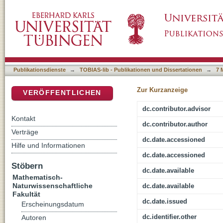
Einsatz eines superfundierten Retina-RPE-
DSpace Repositorium (Manakin basiert)
domesticus) zur Untersuchung pharmakologisc
elektroretinographischer Erfassung (ERG u
Publikationsdienste
→
TOBIAS-lib - Publikationen und Dissertationen
→
7 
Zur Kurzanzeige
VERÖFFENTLICHEN
dc.contributor.advisor
Kontakt
dc.contributor.author
Verträge
dc.date.accessioned
Hilfe und Informationen
dc.date.accessioned
Stöbern
dc.date.available
Mathematisch-
Naturwissenschaftliche
dc.date.available
Fakultät
dc.date.issued
Erscheinungsdatum
dc.identifier.other
Autoren