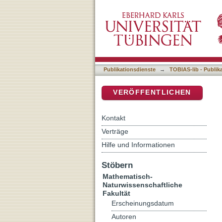
Isolierung und Charakteri
DSpace Repositorium (Manakin b
Publikationsdienste
→
TOBIAS-lib - Publik
VERÖFFENTLICHEN
Kontakt
Verträge
Hilfe und Informationen
Stöbern
Mathematisch-
Naturwissenschaftliche
Fakultät
Erscheinungsdatum
Autoren