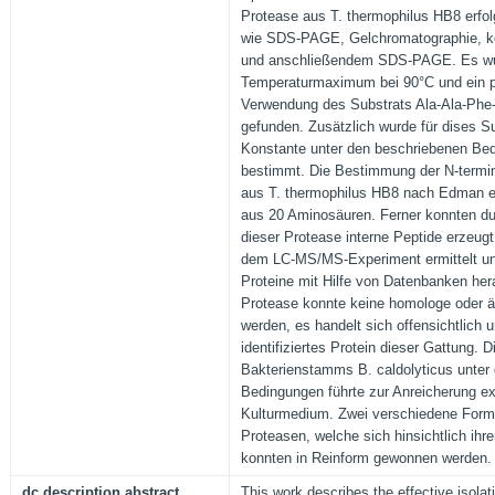
Protease aus T. thermophilus HB8 erfo
wie SDS-PAGE, Gelchromatographie, k
und anschließendem SDS-PAGE. Es wu
Temperaturmaximum bei 90°C und ein 
Verwendung des Substrats Ala-Ala-Phe
gefunden. Zusätzlich wurde für dises Su
Konstante unter den beschriebenen Be
bestimmt. Die Bestimmung der N-termi
aus T. thermophilus HB8 nach Edman er
aus 20 Aminosäuren. Ferner konnten du
dieser Protease interne Peptide erzeug
dem LC-MS/MS-Experiment ermittelt und 
Proteine mit Hilfe von Datenbanken he
Protease konnte keine homologe oder 
werden, es handelt sich offensichtlich 
identifiziertes Protein dieser Gattung. D
Bakterienstamms B. caldolyticus unter
Bedingungen führte zur Anreicherung ex
Kulturmedium. Zwei verschiedene Forme
Proteasen, welche sich hinsichtlich ihr
konnten in Reinform gewonnen werden.
dc.description.abstract
This work describes the effective isolati