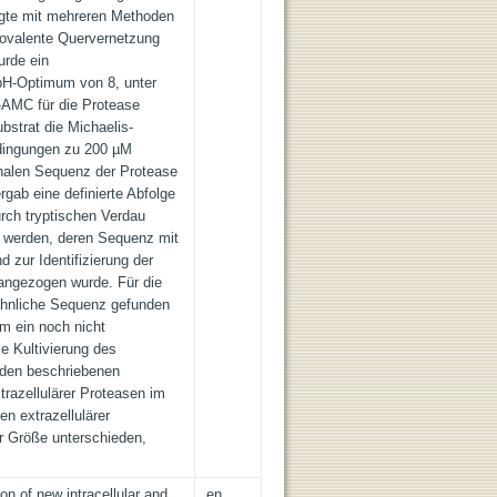
lgte mit mehreren Methoden
ovalente Quervernetzung
rde ein
pH-Optimum von 8, unter
-AMC für die Protease
bstrat die Michaelis-
dingungen zu 200 µM
nalen Sequenz der Protease
gab eine definierte Abfolge
rch tryptischen Verdau
t werden, deren Sequenz mit
zur Identifizierung der
rangezogen wurde. Für die
ähnliche Sequenz gefunden
um ein noch nicht
ie Kultivierung des
 den beschriebenen
trazellulärer Proteasen im
n extrazellulärer
er Größe unterschieden,
on of new intracellular and
en