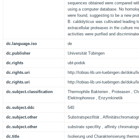
sequences obtained were compared wit
using a computer database. No homolog
were found, suggesting to be a new prot
B. caldolyticus was cultivated leading 
extracellular proteases in the culture 
activities were purified and discriminate
dc.language.iso
de
dc.publisher
Universität Tübingen
dc.rights
ubt-podok
dc.rights.uri
http://tobias-lib.uni-tuebingen.de/doku
dc.rights.uri
http://tobias-lib.uni-tuebingen.de/doku
dc.subject.classification
Thermophile Bakterien , Proteasen , Ch
Elektrophorese , Enzymkinetik
dc.subject.ddc
540
dc.subject.other
Substratspezifität , Affinitätschromatog
dc.subject.other
substrate specifity , affinity chromatog
dc.title
Isolierung und Charakterisierung therm