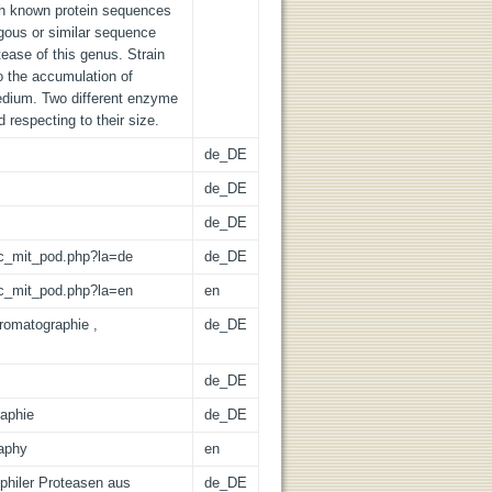
h known protein sequences
ous or similar sequence
ease of this genus. Strain
to the accumulation of
medium. Two different enzyme
d respecting to their size.
de_DE
de_DE
de_DE
/lic_mit_pod.php?la=de
de_DE
/lic_mit_pod.php?la=en
en
romatographie ,
de_DE
de_DE
raphie
de_DE
raphy
en
ophiler Proteasen aus
de_DE