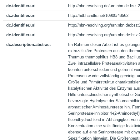
dc.identifier.uri
http://nbn-resolving.de/urn:nbn:de:bsz
dc.identifier.uri
http://hdl.handle.net/10900/48562
dc.identifier.uri
http://nbn-resolving.org/urn:nbn:de:bs
dc.identifier.uri
http://nbn-resolving.org/urn:nbn:de:bs
dc.description.abstract
Im Rahmen dieser Arbeit ist es gelungen
extrazelluläre Proteasen aus den ther
Thermus thermophilus HB8 und Bacillus 
Zwei intrazelluläre Proteaseaktivitäten
konnten unterschieden und getrennt wer
Proteasen wurde vollständig gereinigt un
Größe und Primärstruktur charakterisie
katalytischen Aktivität des Enzyms aus
Hilfe unterschiedlicher synthetischer Su
bevorzugte Hydrolyse der Säureamidbin
aromatischer Aminosäurereste hin. Fern
Serinprotease-inhibitor 4-(2-Aminoethyl)
fluoridhydrochlorid in Abhängigkeit von 
Konzentration eine vollständige Inaktiv
ebenso auf eine Serinprotease mit chym
Spezifikation hinweist. Die Größenbest