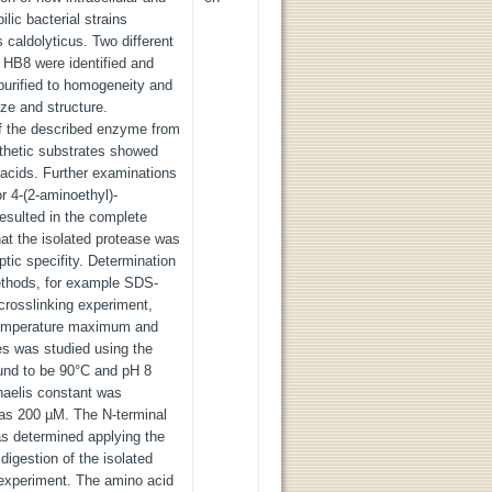
lic bacterial strains
caldolyticus. Two different
s HB8 were identified and
purified to homogeneity and
ize and structure.
 of the described enzyme from
nthetic substrates showed
 acids. Further examinations
or 4-(2-aminoethyl)-
resulted in the complete
that the isolated protease was
tic specifity. Determination
ethods, for example SDS-
rosslinking experiment,
temperature maximum and
es was studied using the
und to be 90°C and pH 8
chaelis constant was
 as 200 µM. The N-terminal
as determined applying the
digestion of the isolated
xperiment. The amino acid