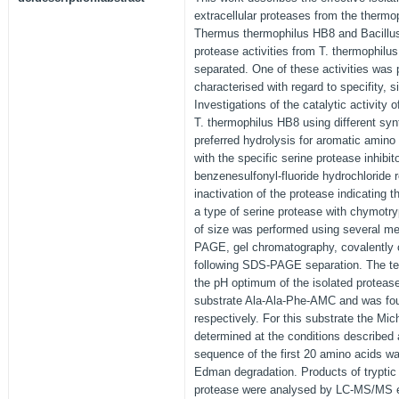
extracellular proteases from the thermopi
Thermus thermophilus HB8 and Bacillus 
protease activities from T. thermophilu
separated. One of these activities was 
characterised with regard to specifity, s
Investigations of the catalytic activity
T. thermophilus HB8 using different sy
preferred hydrolysis for aromatic amino
with the specific serine protease inhibit
benzenesulfonyl-fluoride hydrochloride 
inactivation of the protease indicating 
a type of serine protease with chymotryp
of size was performed using several m
PAGE, gel chromatography, covalently c
following SDS-PAGE separation. The 
the pH optimum of the isolated proteas
substrate Ala-Ala-Phe-AMC and was fo
respectively. For this substrate the Mi
determined at the conditions described
sequence of the first 20 amino acids w
Edman degradation. Products of tryptic 
protease were analysed by LC-MS/MS e