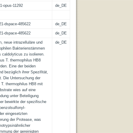
:21-opus-11292
de_DE
z:21-dspace-485622
de_DE
z:21-dspace-485622
de_DE
, neue intrazelluläre und
de_DE
mophilen Bakterienstämmen
caldolyticus zu isolieren.
 aus T. thermophilus HB8
den. Eine der beiden
d bezüglich ihrer Spezifität,
rt. Die Untersuchung der
 T. thermophilus HB8 mit
bstrate wies auf eine
dung unter Beteiligung
er bewirkte der spezifische
benzolsulfonyl-
der eingesetzten
ierung der Protease, was
otrypsinähnlicher
immung der gereinigten