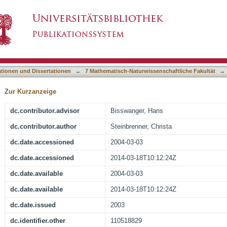
sierung thermophiler Proteasen aus Bakterien
asiert)
ationen und Dissertationen
→
7 Mathematisch-Naturwissenschaftliche Fakultät
→
Zur Kurzanzeige
dc.contributor.advisor
Bisswanger, Hans
dc.contributor.author
Steinbrenner, Christa
dc.date.accessioned
2004-03-03
dc.date.accessioned
2014-03-18T10:12:24Z
dc.date.available
2004-03-03
dc.date.available
2014-03-18T10:12:24Z
dc.date.issued
2003
dc.identifier.other
110518829