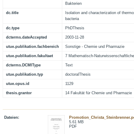
Bakterien
dc.title
Isolation and characterization of thermo
bacteria
dc.type
PhDThesis
dcterms.dateAccepted
2003-11-28
utue.publikation.fachbereich
Sonstige - Chemie und Pharmazie
utue.publikation.fakultaet
7 Mathematisch-Naturwissenschaftliche
dcterms.DCMIType
Text
utue.publikation.typ
doctoralThesis
utue.opus.id
1129
thesis.grantor
14 Fakultät für Chemie und Pharmazie
Dateien:
Promotion_Christa_Steinbrenner.p
5.61 MB
PDF