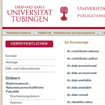
Untersuchung von Oberflächenbeschichtunge
DSpace Repositorium (Manakin basiert)
Publikationsdienste
→
TOBIAS-lib - Publikationen und Dissertationen
→
7 
Zur Kurzanzeige
VERÖFFENTLICHEN
dc.contributor.advisor
Kontakt
dc.contributor.author
Verträge
dc.date.accessioned
Hilfe und Informationen
dc.date.accessioned
Stöbern
dc.date.available
Mathematisch-
Naturwissenschaftliche
dc.date.available
Fakultät
dc.date.issued
Erscheinungsdatum
dc.identifier.other
Autoren