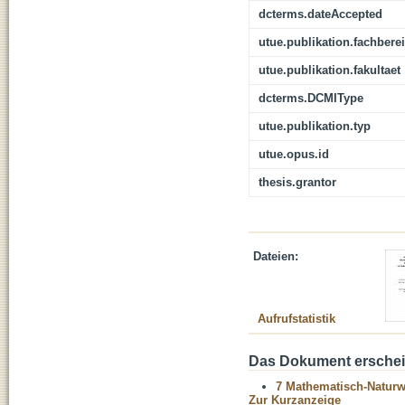
dcterms.dateAccepted
utue.publikation.fachbere
utue.publikation.fakultaet
dcterms.DCMIType
utue.publikation.typ
utue.opus.id
thesis.grantor
Dateien:
Aufrufstatistik
Das Dokument erschein
7 Mathematisch-Naturwi
Zur Kurzanzeige