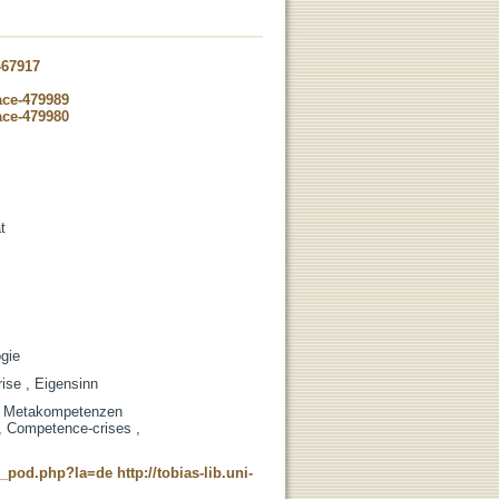
-67917
ace-479989
ace-479980
t
ogie
ise , Eigensinn
 , Metakompetenzen
 , Competence-crises ,
ne_pod.php?la=de
http://tobias-lib.uni-