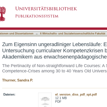
ger Lebensläufe: Eine subjektorientierte Unter
asiert)
 bis 40-jährigen Akademikern aus erwachsene
ationen und Dissertationen
→
6 Wirtschafts- und Sozialwissenschaftliche Fakultät
Zum Eigensinn ungeradliniger Lebensläufe: Ei
Untersuchung curricularer Kompetenzkrisen be
Akademikern aus erwachsenenpädagogischer
The Pertinacity of Non-straightforward Life Courses: A
Competence-Crises among 30 to 40 Years Old Univers
Thurner, Sandra P.
Dateien:
el_version_diss_pdf_spt.pdf
12.1 MB
PDF