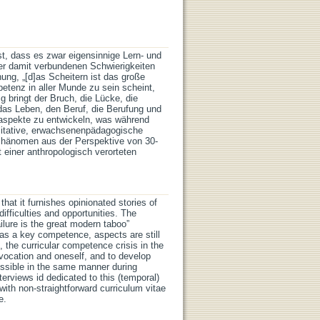
t, dass es zwar eigensinnige Lern- und
r damit verbundenen Schwierigkeiten
ng, „[d]as Scheitern ist das große
tenz in aller Munde zu sein scheint,
g bringt der Bruch, die Lücke, die
das Leben, den Beruf, die Berufung und
aspekte zu entwickeln, was während
alitative, erwachsenenpädagogische
)Phänomen aus der Perspektive von 30-
 einer anthropologisch verorteten
at it furnishes opinionated stories of
ifficulties and opportunities. The
ailure is the great modern taboo”
as a key competence, aspects are still
 the curricular competence crisis in the
, vocation and oneself, and to develop
ssible in the same manner during
erviews id dedicated to this (temporal)
ith non-straightforward curriculum vitae
e.