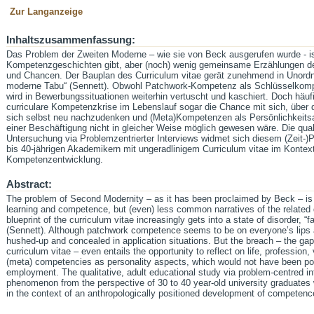
Zur Langanzeige
Inhaltszusammenfassung:
Das Problem der Zweiten Moderne – wie sie von Beck ausgerufen wurde - is
Kompetenzgeschichten gibt, aber (noch) wenig gemeinsame Erzählungen de
und Chancen. Der Bauplan des Curriculum vitae gerät zunehmend in Unordnu
moderne Tabu“ (Sennett). Obwohl Patchwork-Kompetenz als Schlüsselkompe
wird in Bewerbungssituationen weiterhin vertuscht und kaschiert. Doch häufi
curriculare Kompetenzkrise im Lebenslauf sogar die Chance mit sich, über 
sich selbst neu nachzudenken und (Meta)Kompetenzen als Persönlichkeits
einer Beschäftigung nicht in gleicher Weise möglich gewesen wäre. Die qu
Untersuchung via Problemzentrierter Interviews widmet sich diesem (Zeit-
bis 40-jährigen Akademikern mit ungeradlinigem Curriculum vitae im Kontext
Kompetenzentwicklung.
Abstract:
The problem of Second Modernity – as it has been proclaimed by Beck – is th
learning and competence, but (even) less common narratives of the related d
blueprint of the curriculum vitae increasingly gets into a state of disorder, “f
(Sennett). Although patchwork competence seems to be on everyone’s lips 
hushed-up and concealed in application situations. But the breach – the gap,
curriculum vitae – even entails the opportunity to reflect on life, profession
(meta) competencies as personality aspects, which would not have been po
employment. The qualitative, adult educational study via problem-centred int
phenomenon from the perspective of 30 to 40 year-old university graduates w
in the context of an anthropologically positioned development of competenc