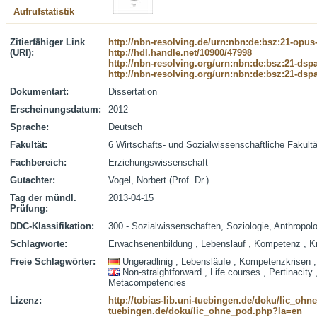
Aufrufstatistik
Zitierfähiger Link
http://nbn-resolving.de/urn:nbn:de:bsz:21-opus
(URI):
http://hdl.handle.net/10900/47998
http://nbn-resolving.org/urn:nbn:de:bsz:21-dsp
http://nbn-resolving.org/urn:nbn:de:bsz:21-dsp
Dokumentart:
Dissertation
Erscheinungsdatum:
2012
Sprache:
Deutsch
Fakultät:
6 Wirtschafts- und Sozialwissenschaftliche Fakultä
Fachbereich:
Erziehungswissenschaft
Gutachter:
Vogel, Norbert (Prof. Dr.)
Tag der mündl.
2013-04-15
Prüfung:
DDC-Klassifikation:
300 - Sozialwissenschaften, Soziologie, Anthropol
Schlagworte:
Erwachsenenbildung , Lebenslauf , Kompetenz , Kr
Freie Schlagwörter:
Ungeradlinig , Lebensläufe , Kompetenzkrisen
Non-straightforward , Life courses , Pertinacity
Metacompetencies
Lizenz:
http://tobias-lib.uni-tuebingen.de/doku/lic_oh
tuebingen.de/doku/lic_ohne_pod.php?la=en