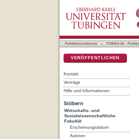
Zum Eigensinn ungeradlini
DSpace Repositorium (Manakin b
Kompetenzkrisen bei 30-
Perspektive
Publikationsdienste
→
TOBIAS-lib - Publik
VERÖFFENTLICHEN
Kontakt
Verträge
Hilfe und Informationen
Stöbern
Wirtschafts- und
Sozialwissenschaftliche
Fakultät
Erscheinungsdatum
Autoren