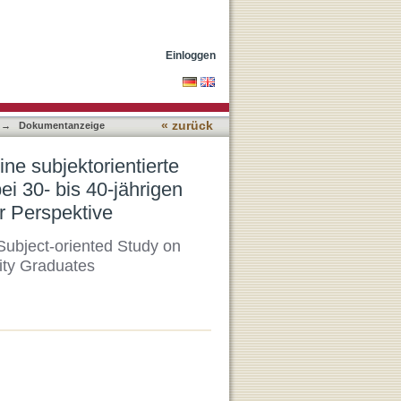
suchung curricularer
npädagogischer
Einloggen
« zurück
→
Dokumentanzeige
ne subjektorientierte
i 30- bis 40-jährigen
 Perspektive
 Subject-oriented Study on
ity Graduates