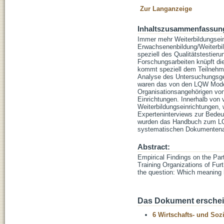
Zur Langanzeige
Inhaltszusammenfassun
Immer mehr Weiterbildungseinr
Erwachsenenbildung/Weiterbil
speziell des Qualitätstestieru
Forschungsarbeiten knüpft di
kommt speziell dem Teilnehme
Analyse des Untersuchungsge
waren das von den LQW Model
Organisationsangehörigen von
Einrichtungen. Innerhalb von v
Weiterbildungseinrichtungen, 
Experteninterviews zur Bedeu
wurden das Handbuch zum LQW 
systematischen Dokumentena
Abstract:
Empirical Findings on the Par
Training Organizations of Furt
the question: Which meaning h
Das Dokument erschein
6 Wirtschafts- und Soz