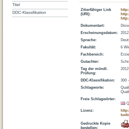
Titel
Zitierfähiger Link
http
DDC-Klassifikation
(URI):
http
http
Dokumentart:
Disse
Erscheinungsdatum:
2012
Sprache:
Deut
Fakultät:
6 Wi
Fachbereich:
Erzi
Gutachter:
Schra
Tag der mündl.
2012
Prüfung:
DDC-Klassifikation:
300 
Schlagworte:
Quali
Qual
Freie Schlagwörter:
Q
Lizenz:
http
tueb
Gedruckte Kopie
bestellen: