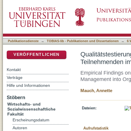
Qualitätstestierung in der Weiterbildung: 
DSpace Repositorium (Manakin basiert)
Qualitätstestierung nach LQW.
Publikationsdienste
→
TOBIAS-lib - Publikationen und Dissertationen
→
6 
Qualitätstestieru
VERÖFFENTLICHEN
Teilnehmenden im
Kontakt
Empirical Findings on 
Verträge
Management into Orga
Hilfe und Informationen
Mauch, Annette
Stöbern
Wirtschafts- und
Dateien:
Sozialwissenschaftliche
Fakultät
Erscheinungsdatum
Autoren
Aufrufstatistik