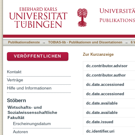
Legislative control over the executive in Lati
DSpace Repositorium (Manakin basiert)
institutional relationship during the stabili
known as Washington Consensus
Publikationsdienste
→
TOBIAS-lib - Publikationen und Dissertationen
→
6 
Zur Kurzanzeige
VERÖFFENTLICHEN
dc.contributor.advisor
Kontakt
dc.contributor.author
Verträge
dc.date.accessioned
Hilfe und Informationen
dc.date.accessioned
Stöbern
dc.date.available
Wirtschafts- und
Sozialwissenschaftliche
dc.date.available
Fakultät
dc.date.issued
Erscheinungsdatum
dc.identifier.uri
Autoren