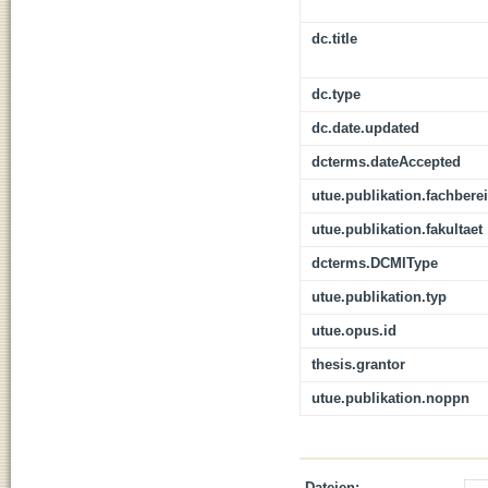
dc.title
dc.type
dc.date.updated
dcterms.dateAccepted
utue.publikation.fachbere
utue.publikation.fakultaet
dcterms.DCMIType
utue.publikation.typ
utue.opus.id
thesis.grantor
utue.publikation.noppn
Dateien: