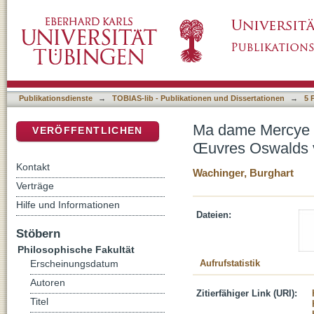
Ma dame Mercye und swarz meidlin: Zweife
DSpace Repositorium (Manakin basiert)
Wolkenstein
Publikationsdienste
→
TOBIAS-lib - Publikationen und Dissertationen
→
5 
Ma dame Mercye u
VERÖFFENTLICHEN
Œuvres Oswalds 
Kontakt
Wachinger, Burghart
Verträge
Hilfe und Informationen
Dateien:
Stöbern
Philosophische Fakultät
Aufrufstatistik
Erscheinungsdatum
Autoren
Zitierfähiger Link (URI):
Titel