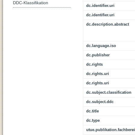
DDC-Klassifikation
dc.identifier.uri
dc.identifier.uri
dc.description.abstract
dc.language.iso
dc.publisher
dc.rights
dc.rights.uri
dc.rights.uri
dc.subject.classification
dc.subject.ddc
dc.title
dc.type
utue.publikation.fachbere