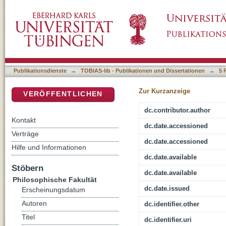
Zur typologischen Einordnung des russische
DSpace Repositorium (Manakin basiert)
Publikationsdienste
→
TOBIAS-lib - Publikationen und Dissertationen
→
5 
Zur Kurzanzeige
VERÖFFENTLICHEN
dc.contributor.author
Kontakt
dc.date.accessioned
Verträge
dc.date.accessioned
Hilfe und Informationen
dc.date.available
Stöbern
dc.date.available
Philosophische Fakultät
dc.date.issued
Erscheinungsdatum
Autoren
dc.identifier.other
Titel
dc.identifier.uri