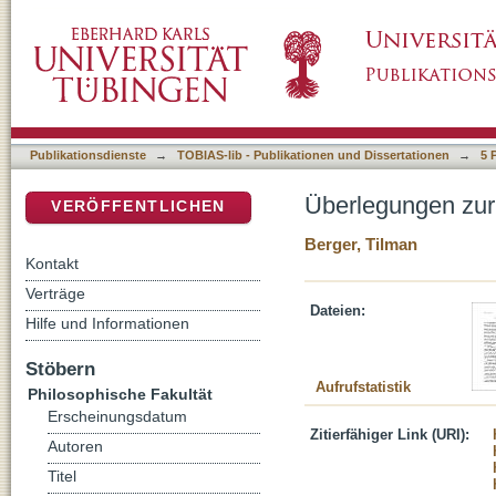
Überlegungen zur Deixis im Russischen
DSpace Repositorium (Manakin basiert)
Publikationsdienste
→
TOBIAS-lib - Publikationen und Dissertationen
→
5 
Überlegungen zur
VERÖFFENTLICHEN
Berger, Tilman
Kontakt
Verträge
Dateien:
Hilfe und Informationen
Stöbern
Aufrufstatistik
Philosophische Fakultät
Erscheinungsdatum
Zitierfähiger Link (URI):
Autoren
Titel