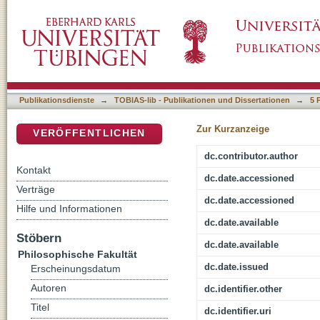
"Vaterländisch und natürlich, eigentlich origin
DSpace Repositorium (Manakin basiert)
Publikationsdienste
→
TOBIAS-lib - Publikationen und Dissertationen
→
5 
Zur Kurzanzeige
VERÖFFENTLICHEN
dc.contributor.author
Kontakt
dc.date.accessioned
Verträge
dc.date.accessioned
Hilfe und Informationen
dc.date.available
Stöbern
dc.date.available
Philosophische Fakultät
dc.date.issued
Erscheinungsdatum
Autoren
dc.identifier.other
Titel
dc.identifier.uri