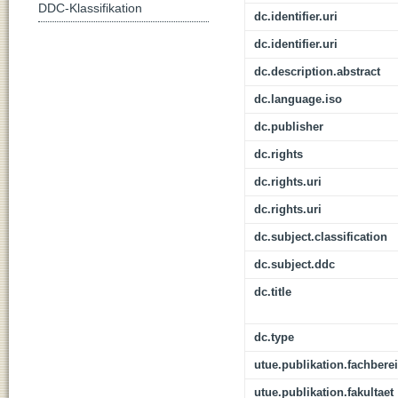
DDC-Klassifikation
dc.identifier.uri
dc.identifier.uri
dc.description.abstract
dc.language.iso
dc.publisher
dc.rights
dc.rights.uri
dc.rights.uri
dc.subject.classification
dc.subject.ddc
dc.title
dc.type
utue.publikation.fachbere
utue.publikation.fakultaet