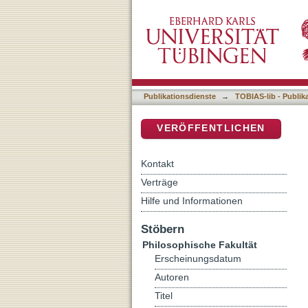
Syntaktische Hauptsatz-P
DSpace Repositorium (Manakin b
Publikationsdienste
→
TOBIAS-lib - Publik
VERÖFFENTLICHEN
Kontakt
Verträge
Hilfe und Informationen
Stöbern
Philosophische Fakultät
Erscheinungsdatum
Autoren
Titel