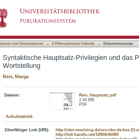
rivilegien und das Problem der deutschen Wort
asiert)
ationen und Dissertationen
→
5 Philosophische Fakultät
→
Dokumentanzeige
Syntaktische Hauptsatz-Privilegien und das 
Wortstellung
Reis, Marga
Dateien:
Reis_Hauptsatz.pdf
2.50 MB
PDF
Aufrufstatistik
Zitierfähiger Link (URI):
http://nbn-resolving.de/urn:nbn:de:bsz:21-
http://hdl.handle.net/10900/46989