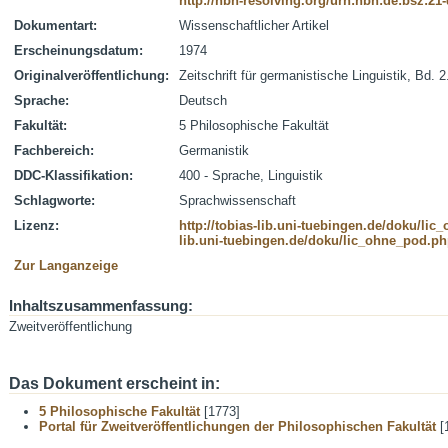
http://nbn-resolving.org/urn:nbn:de:bsz:21
Dokumentart:
Wissenschaftlicher Artikel
Erscheinungsdatum:
1974
Originalveröffentlichung:
Zeitschrift für germanistische Linguistik, Bd. 2
Sprache:
Deutsch
Fakultät:
5 Philosophische Fakultät
Fachbereich:
Germanistik
DDC-Klassifikation:
400 - Sprache, Linguistik
Schlagworte:
Sprachwissenschaft
Lizenz:
http://tobias-lib.uni-tuebingen.de/doku/li
lib.uni-tuebingen.de/doku/lic_ohne_pod.p
Zur Langanzeige
Inhaltszusammenfassung:
Zweitveröffentlichung
Das Dokument erscheint in:
5 Philosophische Fakultät
[1773]
Portal für Zweitveröffentlichungen der Philosophischen Fakultät
[