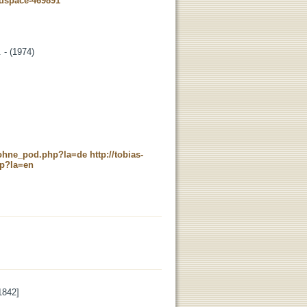
-dspace-469891
. - (1974)
c_ohne_pod.php?la=de
http://tobias-
hp?la=en
1842]