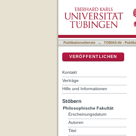
Das Virginia-Motiv in Les
DSpace Repositorium (Manakin b
Publikationsdienste
→
TOBIAS-lib - Publik
VERÖFFENTLICHEN
Kontakt
Verträge
Hilfe und Informationen
Stöbern
Philosophische Fakultät
Erscheinungsdatum
Autoren
Titel