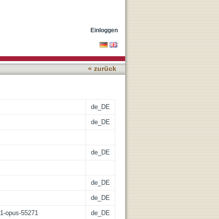
wandel der Öffentlichkeit
Einloggen
« zurück
de_DE
de_DE
de_DE
de_DE
de_DE
:21-opus-55271
de_DE