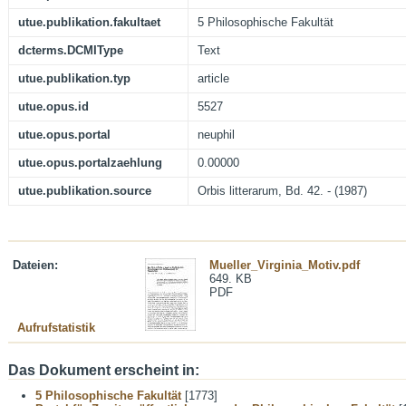
utue.publikation.fakultaet
5 Philosophische Fakultät
dcterms.DCMIType
Text
utue.publikation.typ
article
utue.opus.id
5527
utue.opus.portal
neuphil
utue.opus.portalzaehlung
0.00000
utue.publikation.source
Orbis litterarum, Bd. 42. - (1987)
Dateien:
Mueller_Virginia_Motiv.pdf
649. KB
PDF
Aufrufstatistik
Das Dokument erscheint in:
5 Philosophische Fakultät
[1773]