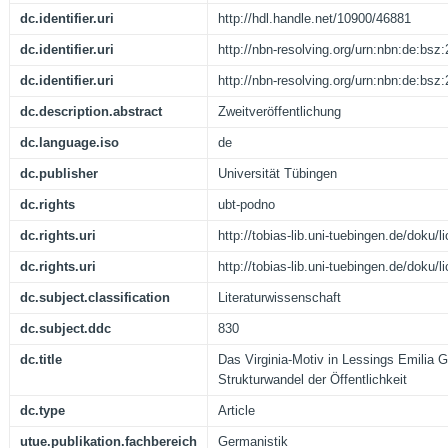
dc.identifier.uri
http://hdl.handle.net/10900/46881
dc.identifier.uri
http://nbn-resolving.org/urn:nbn:de:bs
dc.identifier.uri
http://nbn-resolving.org/urn:nbn:de:bs
dc.description.abstract
Zweitveröffentlichung
dc.language.iso
de
dc.publisher
Universität Tübingen
dc.rights
ubt-podno
dc.rights.uri
http://tobias-lib.uni-tuebingen.de/doku
dc.rights.uri
http://tobias-lib.uni-tuebingen.de/doku
dc.subject.classification
Literaturwissenschaft
dc.subject.ddc
830
dc.title
Das Virginia-Motiv in Lessings Emilia 
Strukturwandel der Öffentlichkeit
dc.type
Article
utue.publikation.fachbereich
Germanistik