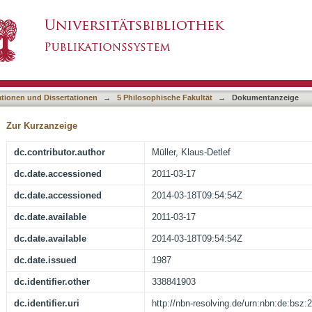
sings Emilia Galotti: Anmerkungen zum Struktur
asiert)
ationen und Dissertationen
→
5 Philosophische Fakultät
→
Dokumentanzeige
Zur Kurzanzeige
dc.contributor.author
Müller, Klaus-Detlef
dc.date.accessioned
2011-03-17
dc.date.accessioned
2014-03-18T09:54:54Z
dc.date.available
2011-03-17
dc.date.available
2014-03-18T09:54:54Z
dc.date.issued
1987
dc.identifier.other
338841903
dc.identifier.uri
http://nbn-resolving.de/urn:nbn:de:bsz