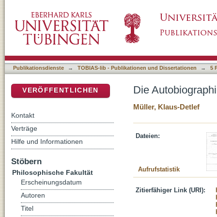
Die Autobiographie der Goethezeit
DSpace Repositorium (Manakin basiert)
Publikationsdienste
→
TOBIAS-lib - Publikationen und Dissertationen
→
5 
Die Autobiographi
VERÖFFENTLICHEN
Müller, Klaus-Detlef
Kontakt
Verträge
Dateien:
Hilfe und Informationen
Stöbern
Aufrufstatistik
Philosophische Fakultät
Erscheinungsdatum
Zitierfähiger Link (URI):
Autoren
Titel