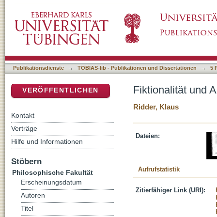
Fiktionalität und Autorität: zum Artusroman 
DSpace Repositorium (Manakin basiert)
Publikationsdienste
→
TOBIAS-lib - Publikationen und Dissertationen
→
5 
Fiktionalität und
VERÖFFENTLICHEN
Ridder, Klaus
Kontakt
Verträge
Dateien:
Hilfe und Informationen
Stöbern
Aufrufstatistik
Philosophische Fakultät
Erscheinungsdatum
Zitierfähiger Link (URI):
Autoren
Titel