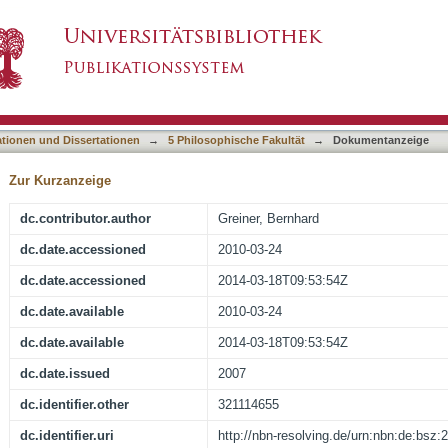
tefan Zweig's approach to the daemonic
asiert)
ationen und Dissertationen
→
5 Philosophische Fakultät
→
Dokumentanzeige
Zur Kurzanzeige
dc.contributor.author
Greiner, Bernhard
dc.date.accessioned
2010-03-24
dc.date.accessioned
2014-03-18T09:53:54Z
dc.date.available
2010-03-24
dc.date.available
2014-03-18T09:53:54Z
dc.date.issued
2007
dc.identifier.other
321114655
dc.identifier.uri
http://nbn-resolving.de/urn:nbn:de:bsz