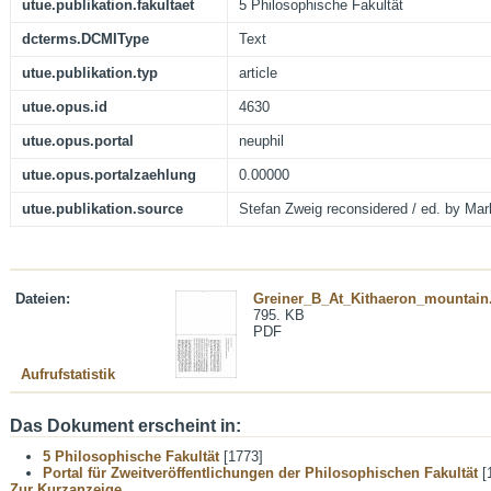
utue.publikation.fakultaet
5 Philosophische Fakultät
dcterms.DCMIType
Text
utue.publikation.typ
article
utue.opus.id
4630
utue.opus.portal
neuphil
utue.opus.portalzaehlung
0.00000
utue.publikation.source
Stefan Zweig reconsidered / ed. by Mark
Dateien:
Greiner_B_At_Kithaeron_mountain
795. KB
PDF
Aufrufstatistik
Das Dokument erscheint in:
5 Philosophische Fakultät
[1773]
Portal für Zweitveröffentlichungen der Philosophischen Fakultät
[
Zur Kurzanzeige