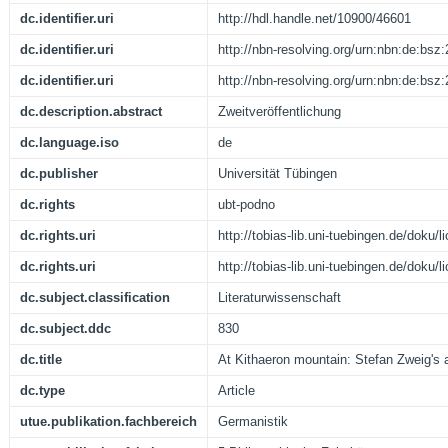
dc.identifier.uri
http://hdl.handle.net/10900/46601
dc.identifier.uri
http://nbn-resolving.org/urn:nbn:de:bs
dc.identifier.uri
http://nbn-resolving.org/urn:nbn:de:bs
dc.description.abstract
Zweitveröffentlichung
dc.language.iso
de
dc.publisher
Universität Tübingen
dc.rights
ubt-podno
dc.rights.uri
http://tobias-lib.uni-tuebingen.de/doku
dc.rights.uri
http://tobias-lib.uni-tuebingen.de/doku
dc.subject.classification
Literaturwissenschaft
dc.subject.ddc
830
dc.title
At Kithaeron mountain: Stefan Zweig's
dc.type
Article
utue.publikation.fachbereich
Germanistik