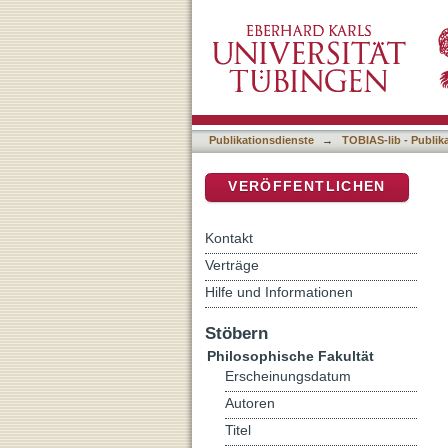
At Kithaeron mountain: S
DSpace Repositorium (Manakin b
Publikationsdienste
→
TOBIAS-lib - Publik
VERÖFFENTLICHEN
Kontakt
Verträge
Hilfe und Informationen
Stöbern
Philosophische Fakultät
Erscheinungsdatum
Autoren
Titel