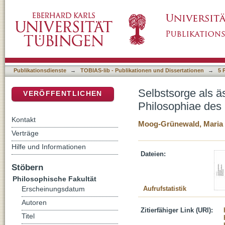
Selbstsorge als ästhetische Reflexion: Anme
DSpace Repositorium (Manakin basiert)
Publikationsdienste
→
TOBIAS-lib - Publikationen und Dissertationen
→
5 
Selbstsorge als ä
VERÖFFENTLICHEN
Philosophiae des
Kontakt
Moog-Grünewald, Maria
Verträge
Hilfe und Informationen
Dateien:
Stöbern
Philosophische Fakultät
Aufrufstatistik
Erscheinungsdatum
Autoren
Zitierfähiger Link (URI):
Titel