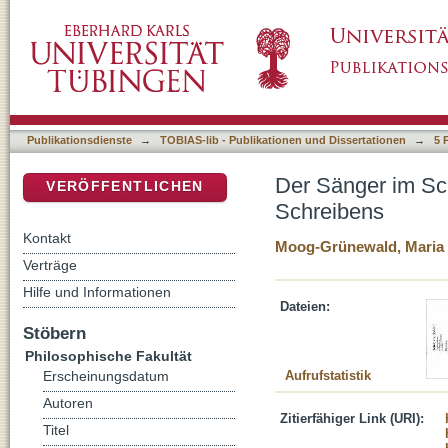
Der Sänger im Schild - oder: Über den Grun
DSpace Repositorium (Manakin basiert)
Publikationsdienste
→
TOBIAS-lib - Publikationen und Dissertationen
→
5 
Der Sänger im Sch
VERÖFFENTLICHEN
Schreibens
Kontakt
Moog-Grünewald, Maria
Verträge
Hilfe und Informationen
Dateien:
Stöbern
Philosophische Fakultät
Aufrufstatistik
Erscheinungsdatum
Autoren
Zitierfähiger Link (URI):
Titel