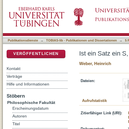
Ist ein Satz ein S, eine VP, eine IP oder ein
DSpace Repositorium (Manakin basiert)
Publikationsdienste
→
TOBIAS-lib - Publikationen und Dissertationen
→
5 
Ist ein Satz ein S
VERÖFFENTLICHEN
Weber, Heinrich
Kontakt
Verträge
Dateien:
Hilfe und Informationen
Stöbern
Aufrufstatistik
Philosophische Fakultät
Erscheinungsdatum
Zitierfähiger Link (URI):
Autoren
Titel
Dokumentart: