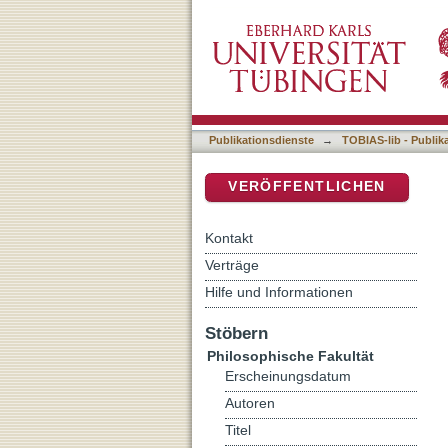
Sein und Raum: Bemerkunge
DSpace Repositorium (Manakin b
Einführung in die Metaphy
Publikationsdienste
→
TOBIAS-lib - Publik
VERÖFFENTLICHEN
Kontakt
Verträge
Hilfe und Informationen
Stöbern
Philosophische Fakultät
Erscheinungsdatum
Autoren
Titel