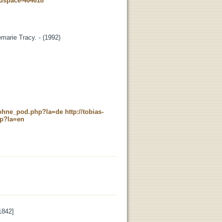
-dspace-464618
marie Tracy. - (1992)
c_ohne_pod.php?la=de
http://tobias-
hp?la=en
1842]