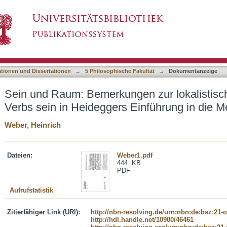
n zur lokalistischen Interpretation des Verb
asiert)
sik
ationen und Dissertationen
→
5 Philosophische Fakultät
→
Dokumentanzeige
Sein und Raum: Bemerkungen zur lokalistisch
Verbs sein in Heideggers Einführung in die M
Weber, Heinrich
Dateien:
Weber1.pdf
444. KB
PDF
Aufrufstatistik
Zitierfähiger Link (URI):
http://nbn-resolving.de/urn:nbn:de:bsz:21-
http://hdl.handle.net/10900/46461