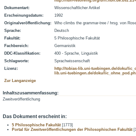
http://nbn-resolving.org/urn:nbn:de:bsz:21
Dokumentart:
Wissenschaftlicher Artikel
Erscheinungsdatum:
1992
Originalveröffentlichung:
Who climbs the grammar-tree / hrsg. von Rose
Sprache:
Deutsch
Fakultät:
5 Philosophische Fakultät
Fachbereich:
Germanistik
DDC-Klassifikation:
400 - Sprache, Linguistik
Schlagworte:
Sprachwissenschaft
Lizenz:
http://tobias-lib.uni-tuebingen.de/doku/li
lib.uni-tuebingen.de/doku/lic_ohne_pod.p
Zur Langanzeige
Inhaltszusammenfassung:
Zweitveröffentlichung
Das Dokument erscheint in:
5 Philosophische Fakultät
[1773]
Portal für Zweitveröffentlichungen der Philosophischen Fakultät
[