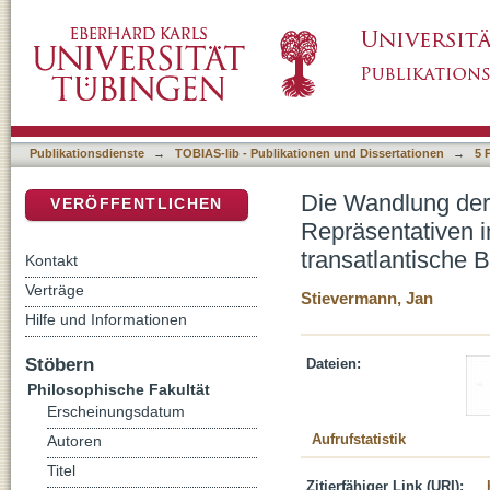
Die Wandlung der traditionellen Exemplarik
DSpace Repositorium (Manakin basiert)
Geschichtsdenken des 19. Jahrhunderts - ein
Publikationsdienste
→
TOBIAS-lib - Publikationen und Dissertationen
→
5 
Die Wandlung der 
VERÖFFENTLICHEN
Repräsentativen i
transatlantische 
Kontakt
Verträge
Stievermann, Jan
Hilfe und Informationen
Stöbern
Dateien:
Philosophische Fakultät
Erscheinungsdatum
Aufrufstatistik
Autoren
Titel
Zitierfähiger Link (URI):