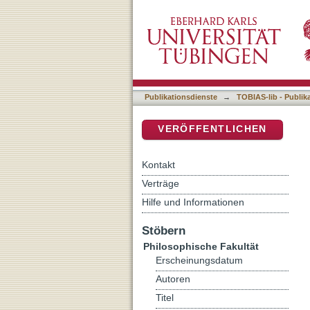
Der hl. Adalbert in der n
DSpace Repositorium (Manakin b
Publikationsdienste
→
TOBIAS-lib - Publik
VERÖFFENTLICHEN
Kontakt
Verträge
Hilfe und Informationen
Stöbern
Philosophische Fakultät
Erscheinungsdatum
Autoren
Titel