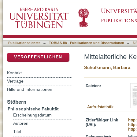
Mittelalterliche Keramikfunde aus den Grab
DSpace Repositorium (Manakin basiert)
Publikationsdienste
→
TOBIAS-lib - Publikationen und Dissertationen
→
5 
Mittelalterliche
VERÖFFENTLICHEN
Scholkmann, Barbara
Kontakt
Verträge
Dateien:
Hilfe und Informationen
Stöbern
Aufrufstatistik
Philosophische Fakultät
Erscheinungsdatum
Zitierfähiger Link
http
Autoren
(URI):
http
http
Titel
Dokumentart:
Wisse