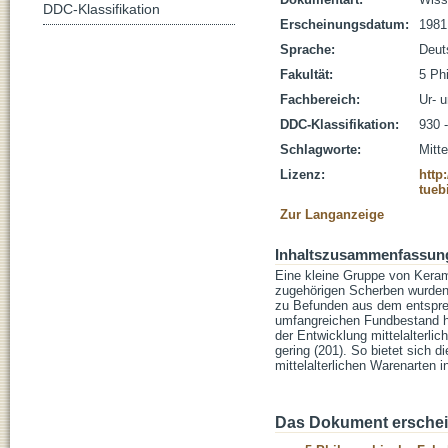
DDC-Klassifikation
Erscheinungsdatum:
1981
Sprache:
Deut
Fakultät:
5 Ph
Fachbereich:
Ur- 
DDC-Klassifikation:
930 
Schlagworte:
Mitte
Lizenz:
http
tueb
Zur Langanzeige
Inhaltszusammenfassun
Eine kleine Gruppe von Kera
zugehörigen Scherben wurden
zu Befunden aus dem entsprec
umfangreichen Fundbestand ha
der Entwicklung mittelalterl
gering (201). So bietet sich 
mittelalterlichen Warenarten
Das Dokument erschein