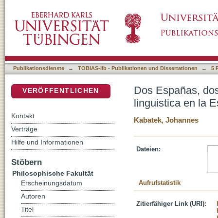
Dos Españas, dos normalidades: visiones bipo
DSpace Repositorium (Manakin basiert)
actual
Publikationsdienste
→
TOBIAS-lib - Publikationen und Dissertationen
→
5 
Dos Españas, dos 
VERÖFFENTLICHEN
linguistica en la 
Kontakt
Kabatek, Johannes
Verträge
Hilfe und Informationen
Dateien:
Stöbern
Philosophische Fakultät
Aufrufstatistik
Erscheinungsdatum
Autoren
Zitierfähiger Link (URI):
Titel