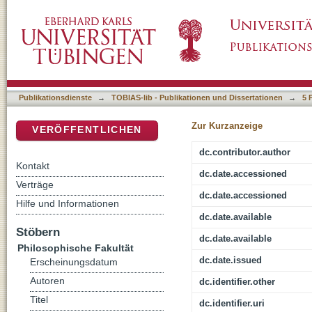
Antireligiöse Politik im Tatarstan der Tauwett
DSpace Repositorium (Manakin basiert)
Publikationsdienste
→
TOBIAS-lib - Publikationen und Dissertationen
→
5 
Zur Kurzanzeige
VERÖFFENTLICHEN
dc.contributor.author
Kontakt
dc.date.accessioned
Verträge
dc.date.accessioned
Hilfe und Informationen
dc.date.available
Stöbern
dc.date.available
Philosophische Fakultät
dc.date.issued
Erscheinungsdatum
Autoren
dc.identifier.other
Titel
dc.identifier.uri