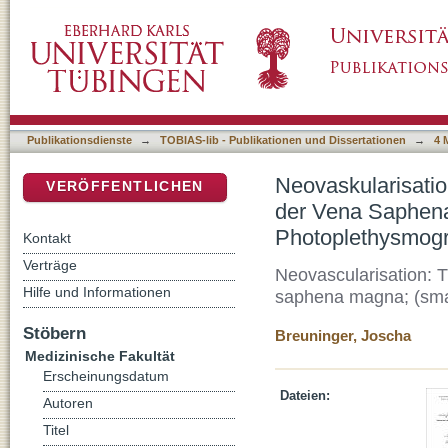
Neovaskularisation: Auswirkung eines Tita
DSpace Repositorium (Manakin basiert)
Neubewertung der Digitalen Photoplethysmo
Publikationsdienste
→
TOBIAS-lib - Publikationen und Dissertationen
→
4 
Neovaskularisatio
VERÖFFENTLICHEN
der Vena Saphena
Photoplethysmog
Kontakt
Verträge
Neovascularisation: Th
Hilfe und Informationen
saphena magna; (smal
Stöbern
Breuninger, Joscha
Medizinische Fakultät
Erscheinungsdatum
Dateien:
Autoren
Titel