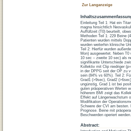
Zur Langanzeige
Inhaltszusammenfassun
Einleitung Teil 1: Hat ein Ti
magna hinsichtlich Neovaskul
Auffüllzeit (T0) beurteilt, ob
Methoden Teil 1: 229 Beine (
Patienten wurden mittels Dopp
wurden weiterhin klinische U
Teil 2: Hierfür wurden außer
Mon) ausgewertet. Neben T0 un
10 sec – zweite 10 sec) als n
signifikante Unterschiede zwi
Kollektiv mit Clip niedriger (
in der DPPG seit der OP zu ve
sein (84% vs 60%). Teil 2: Fü
Grad1 (>9sec), Grad2 (>6sec) 
ungünstig, Grad 1 ist bei pos
guten präoperativen Werten we
höherem BMI zeigt das Kolle
Effekt auf Längenwachstum od
Modifikation der Operationsm
Schwere der CVI am besten. Da
Prognose. Beine mit präopera
Beschwerden operiert werden
Abstract: