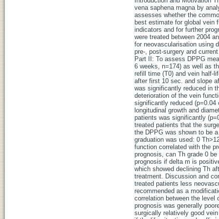
Introduction and Motivation Th
vena saphena magna by analysi
assesses whether the commonl
best estimate for global vein 
indicators and for further pr
were treated between 2004 an
for neovascularisation using d
pre-, post-surgery and current
Part II: To assess DPPG measu
6 weeks, n=174) as well as t
refill time (T0) and vein half-
after first 10 sec. and slope 
was significantly reduced in t
deterioration of the vein func
significantly reduced (p=0.04 
longitudinal growth and diame
patients was significantly (p=
treated patients that the surg
the DPPG was shown to be a bet
graduation was used: 0 Th>12 
function correlated with the 
prognosis, can Th grade 0 be 
prognosis if delta m is positi
which showed declining Th aft
treatment. Discussion and con
treated patients less neovasc
recommended as a modification
correlation between the level
prognosis was generally poore
surgically relatively good vei