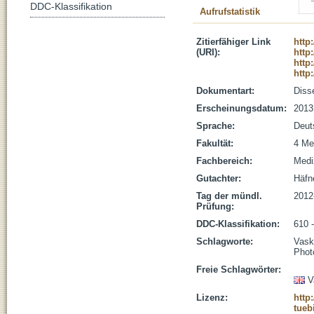
DDC-Klassifikation
Aufrufstatistik
Zitierfähiger Link
http
(URI):
http
http
http
Dokumentart:
Disse
Erscheinungsdatum:
2013
Sprache:
Deut
Fakultät:
4 Me
Fachbereich:
Medi
Gutachter:
Häfne
Tag der mündl.
2012
Prüfung:
DDC-Klassifikation:
610 
Schlagworte:
Vasku
Phot
Freie Schlagwörter:
V
Lizenz:
http
tueb