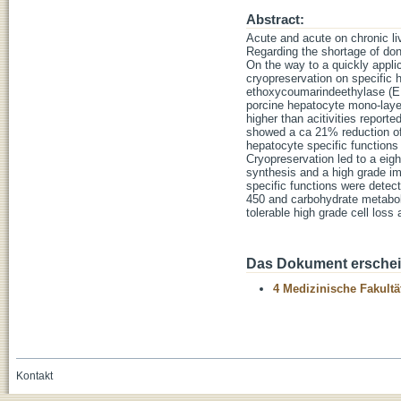
Abstract:
Acute and acute on chronic liv
Regarding the shortage of dono
On the way to a quickly applic
cryopreservation on specific 
ethoxycoumarindeethylase (ER
porcine hepatocyte mono-layer 
higher than acitivities report
showed a ca 21% reduction o
hepatocyte specific functions
Cryopreservation led to a eig
synthesis and a high grade im
specific functions were detect
450 and carbohydrate metabol
tolerable high grade cell loss 
Das Dokument erschein
4 Medizinische Fakultä
Kontakt