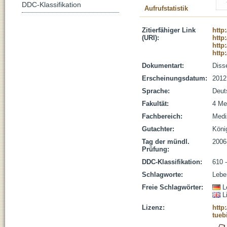
DDC-Klassifikation
Aufrufstatistik
Zitierfähiger Link
http
(URI):
http
http
http
Dokumentart:
Disse
Erscheinungsdatum:
2012
Sprache:
Deut
Fakultät:
4 Me
Fachbereich:
Medi
Gutachter:
König
Tag der mündl.
2006
Prüfung:
DDC-Klassifikation:
610 
Schlagworte:
Lebe
Freie Schlagwörter:
L
L
Lizenz:
http
tueb