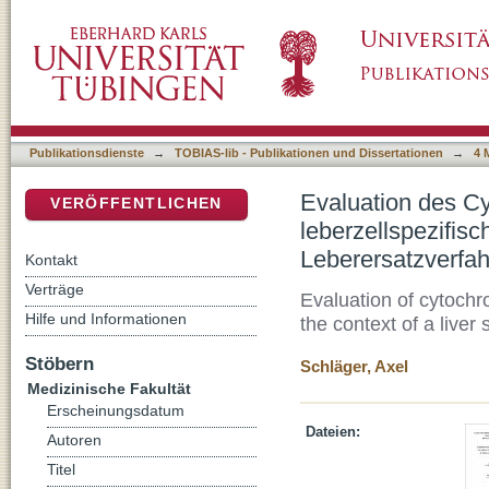
Evaluation des Cytochrom P450-Enzymsystem
DSpace Repositorium (Manakin basiert)
Rahmen eines Leberersatzverfahrens
Publikationsdienste
→
TOBIAS-lib - Publikationen und Dissertationen
→
4 
Evaluation des 
VERÖFFENTLICHEN
leberzellspezifis
Leberersatzverfa
Kontakt
Verträge
Evaluation of cytochr
Hilfe und Informationen
the context of a liver
Stöbern
Schläger, Axel
Medizinische Fakultät
Erscheinungsdatum
Dateien:
Autoren
Titel