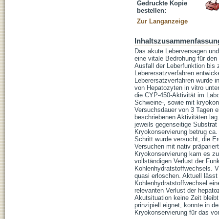
Gedruckte Kopie
bestellen:
Zur Langanzeige
Inhaltszusammenfassun
Das akute Leberversagen und 
eine vitale Bedrohung für de
Ausfall der Leberfunktion bis
Leberersatzverfahren entwicke
Leberersatzverfahren wurde in 
von Hepatozyten in vitro unt
die CYP-450-Aktivität im Labor
Schweine-, sowie mit kryokon
Versuchsdauer von 3 Tagen ein
beschriebenen Aktivitäten la
jeweils gegenseitige Substrat 
Kryokonservierung betrug ca.
Schritt wurde versucht, die Er
Versuchen mit nativ präparier
Kryokonservierung kam es zu 
vollständigen Verlust der Fun
Kohlenhydratstoffwechsels. 
quasi erloschen. Aktuell läs
Kohlenhydratstoffwechsel ein
relevanten Verlust der hepatoz
Akutsituation keine Zeit blei
prinzipiell eignet, konnte in 
Kryokonservierung für das von