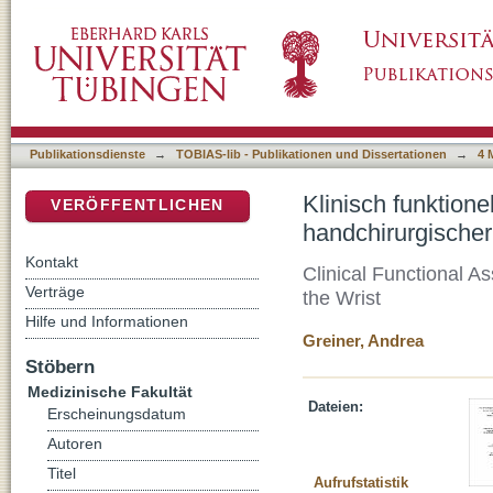
Klinisch funktionelle Nachuntersuchung ver
DSpace Repositorium (Manakin basiert)
des Handgelenks
Publikationsdienste
→
TOBIAS-lib - Publikationen und Dissertationen
→
4 
Klinisch funktion
VERÖFFENTLICHEN
handchirurgische
Kontakt
Clinical Functional A
Verträge
the Wrist
Hilfe und Informationen
Greiner, Andrea
Stöbern
Medizinische Fakultät
Dateien:
Erscheinungsdatum
Autoren
Titel
Aufrufstatistik