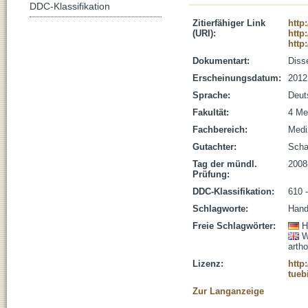
DDC-Klassifikation
Zitierfähiger Link
http
(URI):
http
http
Dokumentart:
Disse
Erscheinungsdatum:
2012
Sprache:
Deut
Fakultät:
4 Me
Fachbereich:
Medi
Gutachter:
Schal
Tag der mündl.
2008
Prüfung:
DDC-Klassifikation:
610 
Schlagworte:
Hand
Freie Schlagwörter:
H
W
arth
Lizenz:
http
tueb
Zur Langanzeige