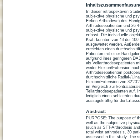
Inhaltszusammenfassun
In dieser retrospektiven Stud
subjektive physische und psyc
Ecken-Arthrodese) des Handge
Arthrodesepatienten und 26 4
subjektive physische und ps
erfasst. Die individuelle obj
Kraft konnten von 48 der 100 
ausgewertet werden. Außerdem
erreichten einen durchschnit
Patienten mit einer Handgele
aufgrund ihres geringeren DA
als Vollarthrodesepatienten 
weder Flexion/Extension noch
Arthrodesepatienten postopera
durchschnittliche Radial-/Uln
Flexion/Extension von 32°/0°/
im Vergleich zur kontralatera
Teilarthrodesepatienten auf. 
lediglich einen schlechten du
aussagekräftig für die Erfass
Abstract:
PURPOSE: The purpose of this
well as the subjective physical
(such as STT-Arthrodesis and 
total wrist arthrodesis, 30 pa
assessed in this study. The s