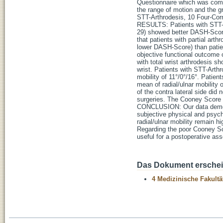
Questionnaire which was compl
the range of motion and the gr
STT-Arthrodesis, 10 Four-Corn
RESULTS: Patients with STT-
29) showed better DASH-Score
that patients with partial arth
lower DASH-Score) than patien
objective functional outcome o
with total wrist arthrodesis s
wrist. Patients with STT-Arth
mobility of 11°/0°/16°. Patie
mean of radial/ulnar mobility 
of the contra lateral side did 
surgeries. The Cooney Score pr
CONCLUSION: Our data demonstr
subjective physical and psychi
radial/ulnar mobility remain h
Regarding the poor Cooney Sco
useful for a postoperative ass
Das Dokument erschein
4 Medizinische Fakultä