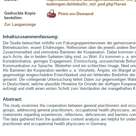
tuebingen.de/doku/lic_mit_pod.php?la=en
Gedruckte Kopie
Print-on-Demand
bestellen:
Zur Langanzeige
Inhaltszusammenfassung:
Die Studie beleuchtet mithilfe von Fokusgruppeninterviews die gemeinsame
Betriebsärzten, eruiert Erfahrungen, Reflexionen über die jeweils andere Beru
Zusammenarbeit und vermutete Barrieren der Kooperation. Dabei kommen s
auch Ärzte, die in beiden Gebieten tätig sind, zu Wort. Es kommen u. a. ei
Kontaktinitiative, geringes Engagement, Einmischung, unzureichende Befu
Kommunikation zur Sprache. Weiterhin sind ein schlechtes Image, Neid u
Als Barrieren der Kooperation werden u. a. Vorurteile, Ängste, ein Mangel 
gegenseitige eingeschränkte Erreichbarkeit und ein fehlendes Bedürfnis de
genannt. Die vorliegende Untersuchung liefert Daten zur gegenseitigen Wa
in Deutschland, welche plausible Hinweise für Gründe der dürftigen Kooper
aufzeigt und stellt einen ersten Schritt zum Verständnis der mangelhaften K
Abstract:
The study examines the cooperation between general practitioners and occup
groups, addressing general practitioners, occupational health physicians, an
statements regarding experiences, reflections, deficiencies and barriers con
The data gathered from the qualitative content analysis are helpful for unde
practitioner and occupational health physicians in Germany.