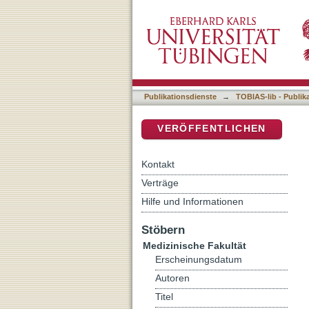
Die Kooperation von Hausä
DSpace Repositorium (Manakin b
Barrieren. Eine qualitati
Publikationsdienste
→
TOBIAS-lib - Publik
VERÖFFENTLICHEN
Kontakt
Verträge
Hilfe und Informationen
Stöbern
Medizinische Fakultät
Erscheinungsdatum
Autoren
Titel