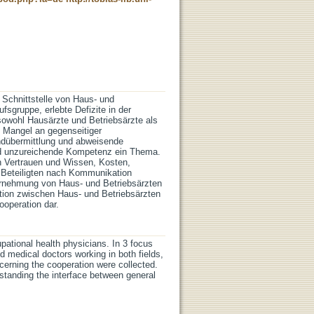
 Schnittstelle von Haus- und
fsgruppe, erlebte Defizite in der
owohl Hausärzte und Betriebsärzte als
n Mangel an gegenseitiger
ndübermittlung und abweisende
nd unzureichende Kompetenz ein Thema.
an Vertrauen und Wissen, Kosten,
r Beteiligten nach Kommunikation
hrnehmung von Haus- und Betriebsärzten
ation zwischen Haus- und Betriebsärzten
ooperation dar.
ational health physicians. In 3 focus
d medical doctors working in both fields,
cerning the cooperation were collected.
rstanding the interface between general