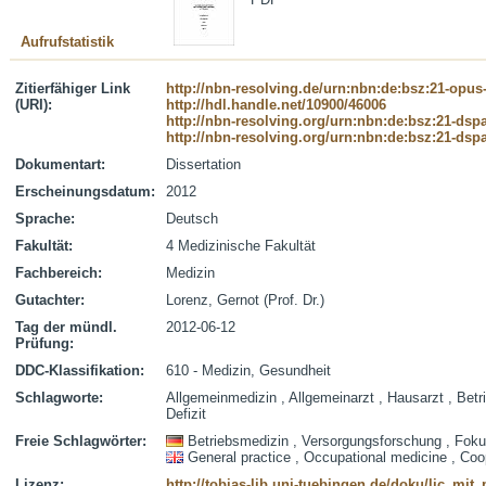
Aufrufstatistik
Zitierfähiger Link
http://nbn-resolving.de/urn:nbn:de:bsz:21-opus
(URI):
http://hdl.handle.net/10900/46006
http://nbn-resolving.org/urn:nbn:de:bsz:21-dsp
http://nbn-resolving.org/urn:nbn:de:bsz:21-dsp
Dokumentart:
Dissertation
Erscheinungsdatum:
2012
Sprache:
Deutsch
Fakultät:
4 Medizinische Fakultät
Fachbereich:
Medizin
Gutachter:
Lorenz, Gernot (Prof. Dr.)
Tag der mündl.
2012-06-12
Prüfung:
DDC-Klassifikation:
610 - Medizin, Gesundheit
Schlagworte:
Allgemeinmedizin , Allgemeinarzt , Hausarzt , Betri
Defizit
Freie Schlagwörter:
Betriebsmedizin , Versorgungsforschung , Foku
General practice , Occupational medicine , Coo
Lizenz:
http://tobias-lib.uni-tuebingen.de/doku/lic_mi