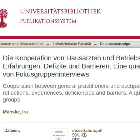
rzten und Betriebsärzten - Reflexionen, Erfah
asiert)
ve Studie anhand von Fokusgruppeninterviews
ationen und Dissertationen
→
4 Medizinische Fakultät
→
Dokumentanzeige
Die Kooperation von Hausärzten und Betriebs
Erfahrungen, Defizite und Barrieren. Eine qua
von Fokusgruppeninterviews
Cooperation between general practitioners and occupati
reflections, experiences, deficiencies and barriers. A q
groups
Manske, Ira
Dateien:
dissertation.pdf
504. KB
PDF