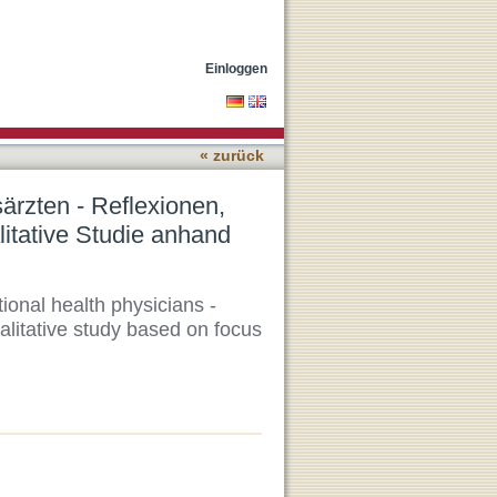
rungen, Defizite und
Einloggen
« zurück
ärzten - Reflexionen,
litative Studie anhand
onal health physicians -
ualitative study based on focus