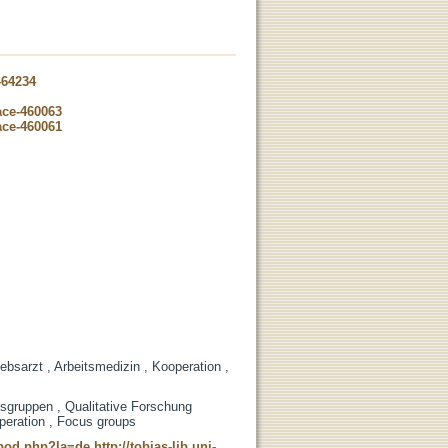
-64234
ace-460063
ace-460061
ebsarzt , Arbeitsmedizin , Kooperation ,
sgruppen , Qualitative Forschung
peration , Focus groups
t_pod.php?la=de
http://tobias-lib.uni-