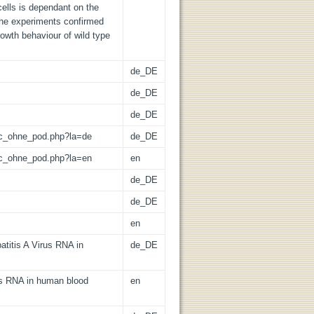
cells is dependant on the
 the experiments confirmed
rowth behaviour of wild type
de_DE
de_DE
de_DE
/lic_ohne_pod.php?la=de
de_DE
/lic_ohne_pod.php?la=en
en
de_DE
de_DE
en
titis A Virus RNA in
de_DE
rus RNA in human blood
en