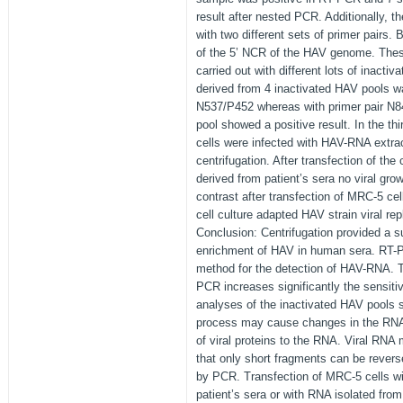
result after nested PCR. Additionally, 
with two different sets of primer pairs.
of the 5’ NCR of the HAV genome. Thes
carried out with different lots of inac
derived from 4 inactivated HAV pools wa
N537/P452 whereas with primer pair N8
pool showed a positive result. In the th
cells were infected with HAV-RNA extra
centrifugation. After transfection of th
derived from patient’s sera no viral gro
contrast after transfection of MRC-5 ce
cell culture adapted HAV strain viral re
Conclusion: Centrifugation provided a su
enrichment of HAV in human sera. RT-PC
method for the detection of HAV-RNA. 
PCR increases significantly the sensiti
analyses of the inactivated HAV pools s
process may cause changes in the RNA 
of viral proteins to the RNA. Viral RNA
that only short fragments can be revers
by PCR. Transfection of MRC-5 cells w
patient’s sera or with RNA isolated fro