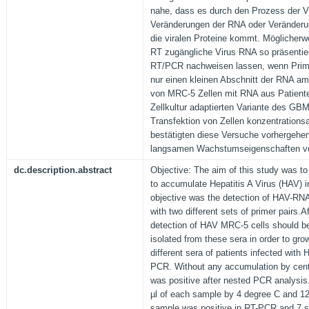
nahe, dass es durch den Prozess der Vi
Veränderungen der RNA oder Veränderu
die viralen Proteine kommt. Möglicherwe
RT zugängliche Virus RNA so präsentier
RT/PCR nachweisen lassen, wenn Prime
nur einen kleinen Abschnitt der RNA amp
von MRC-5 Zellen mit RNA aus Patient
Zellkultur adaptierten Variante des GBM
Transfektion von Zellen konzentrationsa
bestätigten diese Versuche vorhergehe
langsamen Wachstumseigenschaften von
dc.description.abstract
Objective: The aim of this study was t
to accumulate Hepatitis A Virus (HAV) in
objective was the detection of HAV-RN
with two different sets of primer pairs.
detection of HAV MRC-5 cells should b
isolated from these sera in order to gro
different sera of patients infected wit
PCR. Without any accumulation by cent
was positive after nested PCR analysis. 
µl of each sample by 4 degree C and 12
sample was positive in RT-PCR and 7 