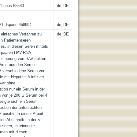
:21-opus-58580
de_DE
z:21-dspace-458994
de_DE
in einfaches Verfahren zu
de_DE
in Patientenseren
es, in diesen Seren mittels
erpaaren HAV-RNA
icherung von HAV sollten
Virus aus den Seren
5 verschiedene Seren von
 mit Hepatitis A infiziert
 war ohne
tion nur ein Serum in der
n von je 200 µl Serum bei 4
zeigte sich ein Serum
 sieben der untersuchten
positiv. In dieser Arbeit
de Abschnitte in der 5’
izieren, miteinander
urden mit diesen