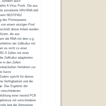
, sondern auch
titis A Virus Pools. Die aus
ools extrahierte HAV-RNA ließ
imern N537/P452
ng des Primerpaares
A von einem einzigen Pool
bschnitt dieser Arbeit wurden
iziert, die aus
dem die RNA mit dem o.g.
fektion der Zellkultur mit
m es nicht zu einer
RC-5 Zellen mit einer
e Zellkultur adaptierten
n in den Zellen.
entwickelten Verfahren zur
ie kurze
 Zudem spricht für dieses
ne Verfügbarkeit und die
ge. Das Ergebnis der
 verschiedenen
chführung einer nested PCR
rgebnisse mit verschiedene
Pools legt die Vermutung