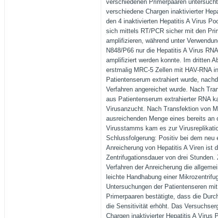
verschiedenen Primerpaaren untersucht
verschiedene Chargen inaktivierter Hepa
den 4 inaktivierten Hepatitis A Virus P
sich mittels RT/PCR sicher mit den Pr
amplifizieren, während unter Verwendu
N848/P66 nur die Hepatitis A Virus RN
amplifiziert werden konnte. Im dritten A
erstmalig MRC-5 Zellen mit HAV-RNA inf
Patientenserum extrahiert wurde, nach
Verfahren angereichet wurde. Nach Trans
aus Patientenserum extrahierter RNA ka
Virusanzucht. Nach Transfektion von M
ausreichenden Menge eines bereits an di
Virusstamms kam es zur Virusreplikatio
Schlussfolgerung: Positiv bei dem neu 
Anreicherung von Hepatitis A Viren ist d
Zentrifugationsdauer von drei Stunden.
Verfahren der Anreicherung die allgemei
leichte Handhabung einer Mikrozentrifu
Untersuchungen der Patientenseren mit
Primerpaaren bestätigte, dass die Dur
die Sensitivität erhöht. Das Versuchse
Chargen inaktivierter Hepatitis A Virus 