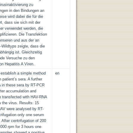
rusinaktivierung zu
ngen in den Bindungen an
ise wird dabei die für die
t, dass sie sich mit der
r verwendet werden, die
lifizieren. Die Transfektion
enseren und aus der an
-Wildtyps zeigte, dass die
bhängig ist. Gleichzeitig
nde Versuche zu den
 Hepatitis A Viren.
o establish a simple method
en
 patient’s sera. A further
A in these sera by RT-PCR
After accumulation and
e transfected with HAV-RNA
w the virus. Results: 15
h HAV were analysed by RT-
rifugation only one serum
After centrifugation of 200
000 rpm for 3 hours one
samples showed a positive