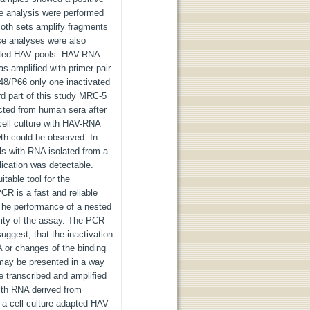
the analysis were performed
 Both sets amplify fragments
e analyses were also
tivated HAV pools. HAV-RNA
s amplified with primer pair
48/P66 only one inactivated
ird part of this study MRC-5
cted from human sera after
e cell culture with HAV-RNA
wth could be observed. In
lls with RNA isolated from a
plication was detectable.
itable tool for the
R is a fast and reliable
The performance of a nested
vity of the assay. The PCR
uggest, that the inactivation
or changes of the binding
 may be presented in a way
e transcribed and amplified
ith RNA derived from
m a cell culture adapted HAV