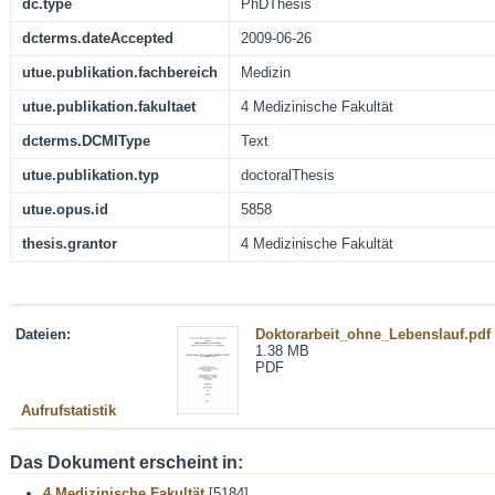
dc.type
PhDThesis
dcterms.dateAccepted
2009-06-26
utue.publikation.fachbereich
Medizin
utue.publikation.fakultaet
4 Medizinische Fakultät
dcterms.DCMIType
Text
utue.publikation.typ
doctoralThesis
utue.opus.id
5858
thesis.grantor
4 Medizinische Fakultät
Dateien:
Doktorarbeit_ohne_Lebenslauf.pdf
1.38 MB
PDF
Aufrufstatistik
Das Dokument erscheint in:
4 Medizinische Fakultät
[5184]