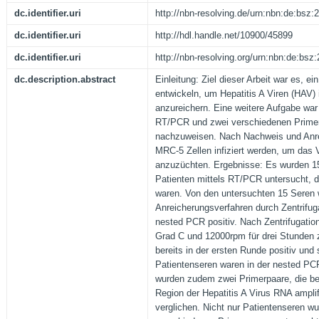
dc.identifier.uri
http://nbn-resolving.de/urn:nbn:de:bsz
dc.identifier.uri
http://hdl.handle.net/10900/45899
dc.identifier.uri
http://nbn-resolving.org/urn:nbn:de:bs
dc.description.abstract
Einleitung: Ziel dieser Arbeit war es, e
entwickeln, um Hepatitis A Viren (HAV) 
anzureichern. Eine weitere Aufgabe war 
RT/PCR und zwei verschiedenen Prim
nachzuweisen. Nach Nachweis und Anre
MRC-5 Zellen infiziert werden, um das 
anzuzüchten. Ergebnisse: Es wurden 1
Patienten mittels RT/PCR untersucht, die
waren. Von den untersuchten 15 Seren
Anreicherungsverfahren durch Zentrifuga
nested PCR positiv. Nach Zentrifugatio
Grad C und 12000rpm für drei Stunden 
bereits in der ersten Runde positiv und
Patientenseren waren in der nested PCR 
wurden zudem zwei Primerpaare, die bei
Region der Hepatitis A Virus RNA amplif
verglichen. Nicht nur Patientenseren w