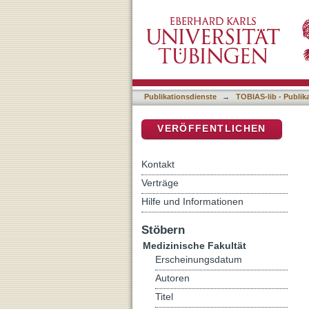
Untersuchungen zum Nach
DSpace Repositorium (Manakin b
Publikationsdienste
→
TOBIAS-lib - Publik
VERÖFFENTLICHEN
Kontakt
Verträge
Hilfe und Informationen
Stöbern
Medizinische Fakultät
Erscheinungsdatum
Autoren
Titel