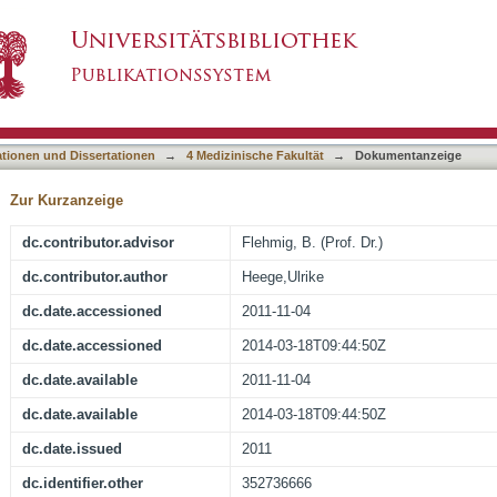
weis der Hepatitis A Virus RNA in menschlic
asiert)
ationen und Dissertationen
→
4 Medizinische Fakultät
→
Dokumentanzeige
Zur Kurzanzeige
dc.contributor.advisor
Flehmig, B. (Prof. Dr.)
dc.contributor.author
Heege,Ulrike
dc.date.accessioned
2011-11-04
dc.date.accessioned
2014-03-18T09:44:50Z
dc.date.available
2011-11-04
dc.date.available
2014-03-18T09:44:50Z
dc.date.issued
2011
dc.identifier.other
352736666