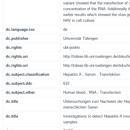
variant showed that the transfection of 
concentration of the RNA. Additionally
earlier results which showed the slow g
HAV in cell culture.
dc.language.iso
de
dc.publisher
Universität Tübingen
dc.rights
ubt-podno
dc.rights.uri
http://tobias-lib.uni-tuebingen.de/doku
dc.rights.uri
http://tobias-lib.uni-tuebingen.de/doku
dc.subject.classification
Hepatitis A , Serum , Transfektion
dc.subject.ddc
610
dc.subject.other
Human blood , RNA , Transfection
dc.title
Untersuchungen zum Nachweis der Hepa
menschlichen Seren
dc.title
Investigations to detect Hepatitis A vi
samples