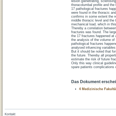
lesion (penetrating, sclerosin
thoracolumbal profile and the
17 pathological fractures happ
were found in the thoracic and
confirms in some extent the re
middle thoracic level and the 
mechanical load, which in this
Thereby a correlation between 
fractures was found. The larger
the 17 fractures happened at 
the analysis of the volume of o
pathological fractures happene
analysed infuencing variables
But it should be noted that for
the future. Thereby all proper
estimate the risk of future fra
Only this way clinical guidel
spare patients complications o
Das Dokument erschein
4 Medizinische Fakultä
Kontakt