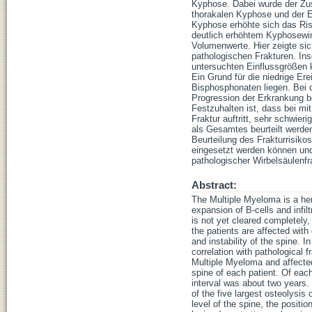
Kyphose. Dabei wurde der Zu
thorakalen Kyphose und der E
Kyphose erhöhte sich das Risi
deutlich erhöhtem Kyphosewink
Volumenwerte. Hier zeigte sich
pathologischen Frakturen. Ins
untersuchten Einflussgrößen k
Ein Grund für die niedrige Er
Bisphosphonaten liegen. Bei 
Progression der Erkrankung be
Festzuhalten ist, dass bei mi
Fraktur auftritt, sehr schwie
als Gesamtes beurteilt werden.
Beurteilung des Frakturrisikos
eingesetzt werden können un
pathologischer Wirbelsäulenfr
Abstract:
The Multiple Myeloma is a hem
expansion of B-cells and infil
is not yet cleared completely,
the patients are affected with
and instability of the spine. 
correlation with pathological 
Multiple Myeloma and affecte
spine of each patient. Of each
interval was about two years. T
of the five largest osteolysis
level of the spine, the positio