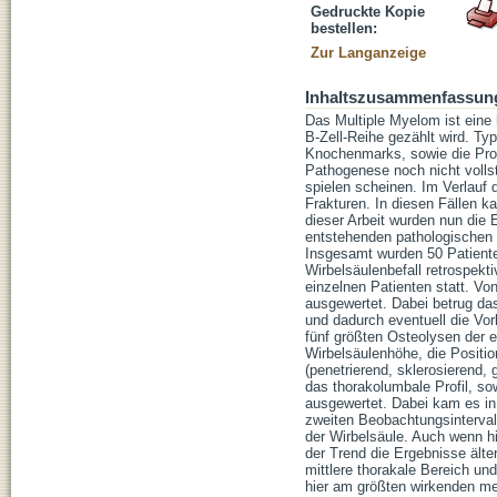
Gedruckte Kopie
bestellen:
Zur Langanzeige
Inhaltszusammenfassun
Das Multiple Myelom ist eine
B-Zell-Reihe gezählt wird. Ty
Knochenmarks, sowie die Prod
Pathogenese noch nicht vollst
spielen scheinen. Im Verlauf
Frakturen. In diesen Fällen 
dieser Arbeit wurden nun die
entstehenden pathologischen F
Insgesamt wurden 50 Patient
Wirbelsäulenbefall retrospek
einzelnen Patienten statt. V
ausgewertet. Dabei betrug da
und dadurch eventuell die Vo
fünf größten Osteolysen der 
Wirbelsäulenhöhe, die Position
(penetrierend, sklerosierend,
das thorakolumbale Profil, 
ausgewertet. Dabei kam es in 
zweiten Beobachtungsintervall
der Wirbelsäule. Auch wenn hi
der Trend die Ergebnisse älte
mittlere thorakale Bereich un
hier am größten wirkenden mec