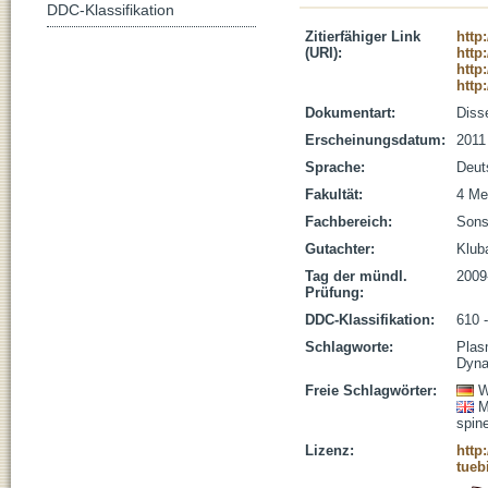
DDC-Klassifikation
Zitierfähiger Link
http
(URI):
http
http
http
Dokumentart:
Disse
Erscheinungsdatum:
2011
Sprache:
Deut
Fakultät:
4 Me
Fachbereich:
Sons
Gutachter:
Klub
Tag der mündl.
2009
Prüfung:
DDC-Klassifikation:
610 
Schlagworte:
Plas
Dyna
Freie Schlagwörter:
W
M
spin
Lizenz:
http
tueb