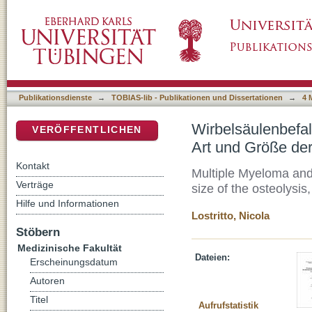
Wirbelsäulenbefall bei Multiplem Myelom -
DSpace Repositorium (Manakin basiert)
Osteolysen, sowie dem Frakturrisiko
Publikationsdienste
→
TOBIAS-lib - Publikationen und Dissertationen
→
4 
Wirbelsäulenbefa
VERÖFFENTLICHEN
Art und Größe der
Kontakt
Multiple Myeloma and 
Verträge
size of the osteolysis,
Hilfe und Informationen
Lostritto, Nicola
Stöbern
Medizinische Fakultät
Dateien:
Erscheinungsdatum
Autoren
Titel
Aufrufstatistik