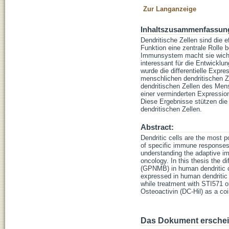
Zur Langanzeige
Inhaltszusammenfassun
Dendritische Zellen sind die 
Funktion eine zentrale Rolle 
Immunsystem macht sie wicht
interessant für die Entwicklu
wurde die differentielle Exp
menschlichen dendritischen Ze
dendritischen Zellen des Men
einer verminderten Expression
Diese Ergebnisse stützen die 
dendritischen Zellen.
Abstract:
Dendritic cells are the most p
of specific immune responses
understanding the adaptive im
oncology. In this thesis the d
(GPNMB) in human dendritic ce
expressed in human dendritic 
while treatment with STI571 o
Osteoactivin (DC-Hil) as a coin
Das Dokument erschein