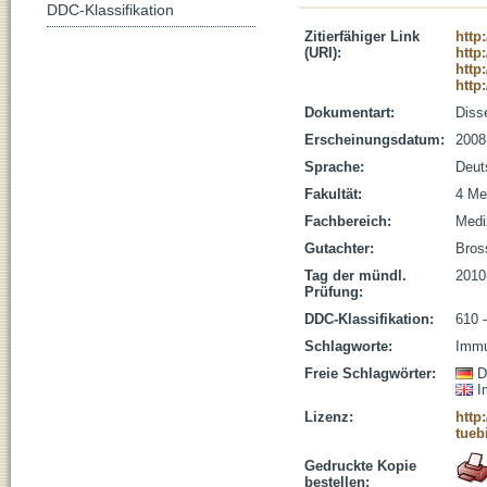
DDC-Klassifikation
Zitierfähiger Link
http
(URI):
http
http
http
Dokumentart:
Disse
Erscheinungsdatum:
2008
Sprache:
Deut
Fakultät:
4 Me
Fachbereich:
Medi
Gutachter:
Bross
Tag der mündl.
2010
Prüfung:
DDC-Klassifikation:
610 
Schlagworte:
Immu
Freie Schlagwörter:
D
I
Lizenz:
http
tueb
Gedruckte Kopie
bestellen: