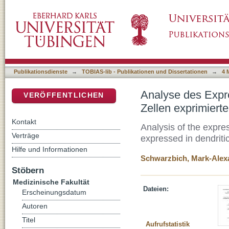
Analyse des Expressionsmusters des different
DSpace Repositorium (Manakin basiert)
Osteoactivin (Dc-Hil)
Publikationsdienste
→
TOBIAS-lib - Publikationen und Dissertationen
→
4 
Analyse des Expre
VERÖFFENTLICHEN
Zellen exprimiert
Kontakt
Analysis of the expres
Verträge
expressed in dendritic
Hilfe und Informationen
Schwarzbich, Mark-Alex
Stöbern
Medizinische Fakultät
Dateien:
Erscheinungsdatum
Autoren
Titel
Aufrufstatistik