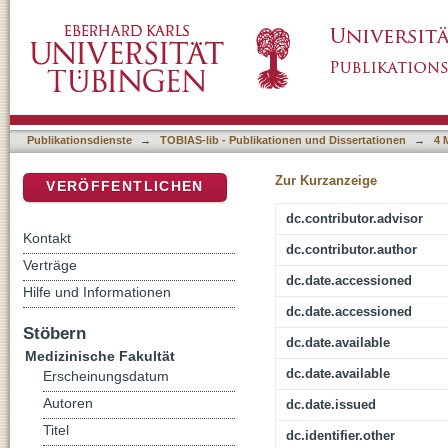
Mittelfristige klinisch-radiologische Ergebn
DSpace Repositorium (Manakin basiert)
Publikationsdienste
→
TOBIAS-lib - Publikationen und Dissertationen
→
4 
Zur Kurzanzeige
VERÖFFENTLICHEN
dc.contributor.advisor
Kontakt
dc.contributor.author
Verträge
dc.date.accessioned
Hilfe und Informationen
dc.date.accessioned
Stöbern
dc.date.available
Medizinische Fakultät
dc.date.available
Erscheinungsdatum
Autoren
dc.date.issued
Titel
dc.identifier.other