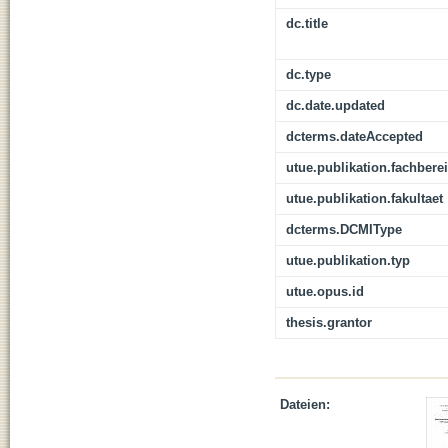
dc.title
dc.type
dc.date.updated
dcterms.dateAccepted
utue.publikation.fachbere
utue.publikation.fakultaet
dcterms.DCMIType
utue.publikation.typ
utue.opus.id
thesis.grantor
Dateien: