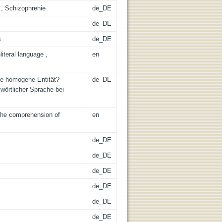
 , Schizophrenie
de_DE
de_DE
s
de_DE
iteral language ,
en
ne homogene Entität?
de_DE
wörtlicher Sprache bei
The comprehension of
en
de_DE
de_DE
de_DE
de_DE
de_DE
de_DE