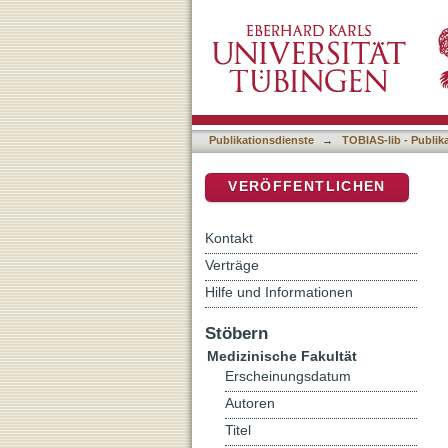
Sind konkretistische Den
DSpace Repositorium (Manakin b
nicht-wörtlicher Sprache 
Publikationsdienste
→
TOBIAS-lib - Publik
VERÖFFENTLICHEN
Kontakt
Verträge
Hilfe und Informationen
Stöbern
Medizinische Fakultät
Erscheinungsdatum
Autoren
Titel