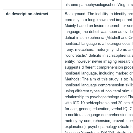
als eine pathophysiologischen Weg hin
dc.description.abstract
Background: The inability to identify an
correctly is a long-known and importan
Mainly based on lesion research for som
language, the deficit was seen as evide
deficit in schizophrenia (Mitchell and C
nonliteral language is a heterogeneous li
irony, metaphors, metonymy, idioms and
"concretistic" deficits in schizophrenia
entity; however newer imaging research 
suggests different comprehension proces
nonliteral language, including marked dif
Methods: The aim of this study is to: (a
nonliteral language comprehension skill
using different types of nonliteral stimu
relationship to psychopathology and Th
with ICD-10 schizophrenia and 20 healt
for age, gender, education, verbal-IQ,
a nonliteral language comprehension ba
metonymy comprehension, proverb com
explanation), psychopathology (Scale f
Negative Symptoms [SANS], Scale for 