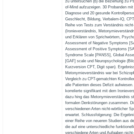
zu untersuchen (b) die Beziehung zu P
of-Mind aufzuzeigen. 30 Probanden mit 
Diagnose und 20 gesunde Kontrollperso
Geschlecht, Bildung, Verbalem-IQ, CPT-
Reihe von Tests zum Verständnis nicht-
(Ironieverständnis, Metonymieverständn
und Erklären von Sprichwörtern, Psycho
Assessment of Negative Symptoms [SA
Assessment of Positive Symptoms [SAP
Syndrome Scale [PANSS], Global Asse
[GAF] scale und Neuropsychologie (Bil
Kurzversion CPT, Digit span). Ergebniss
Metonymieverständnis war bei Schizophr
Vergleich zu CPT-gematchten Kontrollen
alle Patienten dieses Defizit aufwies
korrelierte signifikant mit dem Ironiev
dazu hing das Metonymieverständnis st
formalen Denkstörungen zusammen. Die 
verschiedenen Arten nicht-wörtlicher Sp
erwartet. Schlussfolgerung: Die Ergebni
einer Reihe von neueren Studien aus de
die auf eine unterschiedliche funktionel
verschiedene Arten und Aufgaben nicht