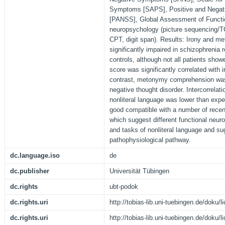
Symptoms [SAPS], Positive and Negat
[PANSS], Global Assessment of Functi
neuropsychology (picture sequencing/TO
CPT, digit span). Results: Irony and 
significantly impaired in schizophrenia
controls, although not all patients show
score was significantly correlated with
contrast, metonymy comprehension was
negative thought disorder. Intercorrelat
nonliteral language was lower than expe
good compatible with a number of recen
which suggest different functional neur
and tasks of nonliteral language and s
pathophysiological pathway.
dc.language.iso
de
dc.publisher
Universität Tübingen
dc.rights
ubt-podok
dc.rights.uri
http://tobias-lib.uni-tuebingen.de/doku
dc.rights.uri
http://tobias-lib.uni-tuebingen.de/doku