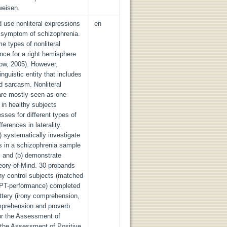
weisen.
d use nonliteral expressions
en
t symptom of schizophrenia.
e types of nonliteral
nce for a right hemisphere
row, 2005). However,
nguistic entity that includes
 sarcasm. Nonliteral
 are mostly seen as one
in healthy subjects
ses for different types of
ferences in laterality.
) systematically investigate
s in a schizophrenia sample
li and (b) demonstrate
eory-of-Mind. 30 probands
hy control subjects (matched
 CPT-performance) completed
ttery (irony comprehension,
prehension and proverb
or the Assessment of
the Assessment of Positive