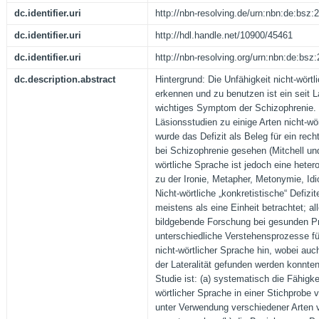
dc.identifier.uri
http://nbn-resolving.de/urn:nbn:de:bsz
dc.identifier.uri
http://hdl.handle.net/10900/45461
dc.identifier.uri
http://nbn-resolving.org/urn:nbn:de:bs
dc.description.abstract
Hintergrund: Die Unfähigkeit nicht-wörtl
erkennen und zu benutzen ist ein seit
wichtiges Symptom der Schizophrenie. 
Läsionsstudien zu einige Arten nicht-wö
wurde das Defizit als Beleg für ein rec
bei Schizophrenie gesehen (Mitchell un
wörtliche Sprache ist jedoch eine hetero
zu der Ironie, Metapher, Metonymie, I
Nicht-wörtliche „konkretistische“ Defizi
meistens als eine Einheit betrachtet; al
bildgebende Forschung bei gesunden P
unterschiedliche Verstehensprozesse fü
nicht-wörtlicher Sprache hin, wobei auc
der Lateralität gefunden werden konnte
Studie ist: (a) systematisch die Fähigk
wörtlicher Sprache in einer Stichprobe
unter Verwendung verschiedener Arten v