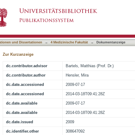
kstörungen eine homogene Entität? Untersuch
asiert)
bei schizophrenen Patienten
ationen und Dissertationen
→
4 Medizinische Fakultät
→
Dokumentanzeige
Zur Kurzanzeige
dc.contributor.advisor
Bartels, Matthias (Prof. Dr.)
dc.contributor.author
Hensler, Mira
dc.date.accessioned
2009-07-17
dc.date.accessioned
2014-03-18T09:41:28Z
dc.date.available
2009-07-17
dc.date.available
2014-03-18T09:41:28Z
dc.date.issued
2009
dc.identifier.other
308647092