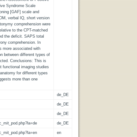
ive Syndrome Scale
oning [GAF] scale and
M, verbal IQ, short version
metonymy comprehension were
 relative to the CPT-matched
ed the deficit. SAPS total
 irony comprehension. In
 more associated with
ion between different types of
cted. Conclusions: This is
t functional imaging studies
oanatomy for different types
uggests more than one
de_DE
de_DE
de_DE
/lic_mit_pod.php?la=de
de_DE
/lic_mit_pod.php?la=en
en