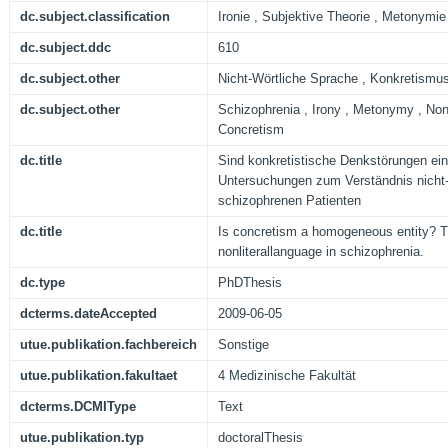
dc.subject.classification
Ironie , Subjektive Theorie , Metonymie
dc.subject.ddc
610
dc.subject.other
Nicht-Wörtliche Sprache , Konkretismu
dc.subject.other
Schizophrenia , Irony , Metonymy , Nonl
Concretism
dc.title
Sind konkretistische Denkstörungen ei
Untersuchungen zum Verständnis nicht-
schizophrenen Patienten
dc.title
Is concretism a homogeneous entity? 
nonliterallanguage in schizophrenia.
dc.type
PhDThesis
dcterms.dateAccepted
2009-06-05
utue.publikation.fachbereich
Sonstige
utue.publikation.fakultaet
4 Medizinische Fakultät
dcterms.DCMIType
Text
utue.publikation.typ
doctoralThesis