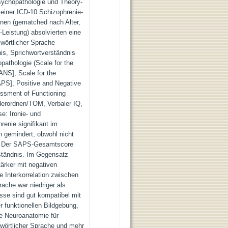
sychopathologie und Theory-
einer ICD-10 Schizophrenie-
nen (gematched nach Alter,
Leistung) absolvierten eine
wörtlicher Sprache
is, Sprichwortverständnis
pathologie (Scale for the
NS], Scale for the
S], Positive and Negative
ssment of Functioning
derordnen/TOM, Verbaler IQ,
e: Ironie- und
enie signifikant im
 gemindert, obwohl nicht
en. Der SAPS-Gesamtscore
erständnis. Im Gegensatz
ärker mit negativen
Interkorrelation zwischen
rache war niedriger als
sse sind gut kompatibel mit
r funktionellen Bildgebung,
le Neuroanatomie für
-wörtlicher Sprache und mehr