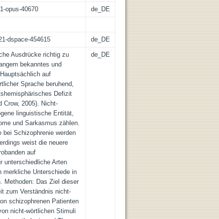
:21-opus-40670
de_DE
z:21-dspace-454615
de_DE
iche Ausdrücke richtig zu
de_DE
 Langem bekanntes und
Hauptsächlich auf
rtlicher Sprache beruhend,
htshemisphärisches Defizit
d Crow, 2005). Nicht-
gene linguistische Entität,
diome und Sarkasmus zählen.
te bei Schizophrenie werden
lerdings weist die neuere
robanden auf
r unterschiedliche Arten
h merkliche Unterschiede in
n. Methoden: Das Ziel dieser
eit zum Verständnis nicht-
 von schizophrenen Patienten
on nicht-wörtlichen Stimuli