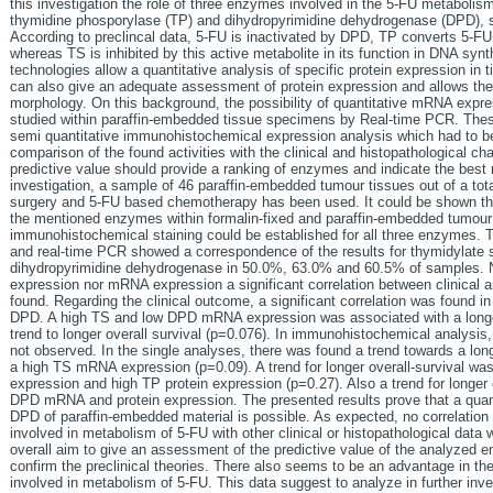
this investigation the role of three enzymes involved in the 5-FU metaboli
thymidine phosporylase (TP) and dihydropyrimidine dehydrogenase (DPD), sh
According to preclincal data, 5-FU is inactivated by DPD, TP converts 5-FU 
whereas TS is inhibited by this active metabolite in its function in DNA syn
technologies allow a quantitative analysis of specific protein expression in
can also give an adequate assessment of protein expression and allows th
morphology. On this background, the possibility of quantitative mRNA exp
studied within paraffin-embedded tissue specimens by Real-time PCR. Thes
semi quantitative immunohistochemical expression analysis which had to be e
comparison of the found activities with the clinical and histopathological cha
predictive value should provide a ranking of enzymes and indicate the best m
investigation, a sample of 46 paraffin-embedded tumour tissues out of a tota
surgery and 5-FU based chemotherapy has been used. It could be shown that
the mentioned enzymes within formalin-fixed and paraffin-embedded tumour t
immunohistochemical staining could be established for all three enzymes.
and real-time PCR showed a correspondence of the results for thymidylate
dihydropyrimidine dehydrogenase in 50.0%, 63.0% and 60.5% of samples. N
expression nor mRNA expression a significant correlation between clinical 
found. Regarding the clinical outcome, a significant correlation was found 
DPD. A high TS and low DPD mRNA expression was associated with a longer
trend to longer overall survival (p=0.076). In immunohistochemical analysis,
not observed. In the single analyses, there was found a trend towards a long
a high TS mRNA expression (p=0.09). A trend for longer overall-survival w
expression and high TP protein expression (p=0.27). Also a trend for longer 
DPD mRNA and protein expression. The presented results prove that a qua
DPD of paraffin-embedded material is possible. As expected, no correlation
involved in metabolism of 5-FU with other clinical or histopathological data 
overall aim to give an assessment of the predictive value of the analyzed en
confirm the preclinical theories. There also seems to be an advantage in t
involved in metabolism of 5-FU. This data suggest to analyze in further inv