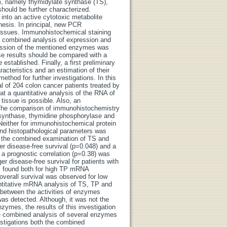
sm, namely thymidylate synthase (TS),
ould be further characterized.
into an active cytotoxic metabolite
thesis. In principal, new PCR
 tissues. Immunohistochemical staining
e combined analysis of expression and
ression of the mentioned enzymes was
e results should be compared with a
stablished. Finally, a first preliminary
racteristics and an estimation of their
ethod for further investigations. In this
l of 204 colon cancer patients treated by
 a quantitative analysis of the RNA of
issue is possible. Also, an
 The comparison of immunohistochemistry
 synthase, thymidine phosphorylase and
either for immunohistochemical protein
and histopathological parameters was
in the combined examination of TS and
 disease-free survival (p=0.048) and a
 a prognostic correlation (p=0.38) was
er disease-free survival for patients with
as found both for high TP mRNA
overall survival was observed for low
ntitative mRNA analysis of TS, TP and
 between the activities of enzymes
was detected. Although, it was not the
zymes, the results of this investigation
he combined analysis of several enzymes
estigations both the combined