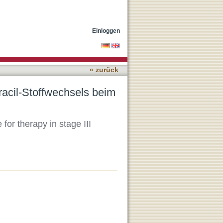
Kolonkarzinom im UICC-
Einloggen
« zurück
racil-Stoffwechsels beim
for therapy in stage III