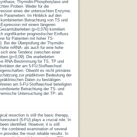
-Synthase, Thymidin-Phosphorylase und
chten Proben. Weder für die
ession eines der untersuchten Enzyme,
hen Parametern. Im Hinblick auf den
er kombinierten Betrachtung von TS und
Expression mit einem längeren
Gesamtüberleben (p=0,076) korreliert.
 signifikanter prognostischer Einfluss
e für Patienten mit hoher TS-
). Bei der Überprüfung der Thymidin-
e hohe mRNA- als auch für eine hohe
 sich eine Tendenz zwischen einer
ben (p=0,09). Die erarbeiteten
ative RNA-Bestimmung für TS, TP und
ivitäten der am 5-FU-Stoffwechsel
eigenschaften. Obwohl es nicht primäres
nschätzung zur prädiktiven Bedeutung der
 präklinischen Daten zu bestätigen.
hreren am 5-FU-Stoffwechsel beteiligten
kombinierte Betrachtung der TS- und
hemische Untersuchung der TP- als
al resection is still the basic therapy,
orouracil (5-FU) plays a crucial role. In
n identified. However, it is still
r the combined examination of several
 provides the most reliable results. In