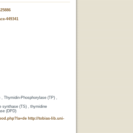
-25886
ace-449341
) , Thymidin-Phosphorylase (TP) ,
te synthase (TS) , thymidine
ase (DPD)
t_pod.php?la=de
http://tobias-lib.uni-