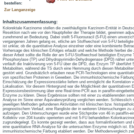
bestellen:
Zur Langanzeige
Inhaltszusammenfassung:
Kolorektale Karzinome stellen die zweithäufigste Karzinom-Entität in Deuts
Resektion nach wie vor den Hauptpfeiler der Therapie bildet, gewinnen adju
zunehmend an Bedeutung. Dabei stellt 5-Fluorouracil (5-FU) einen unverzich
vergangenen Jahren gelang es, etliche am Stoffwechsel von 5-FU beteiligte
ist unklar, ob die quantitative Analyse einzelner oder eine kombinierte Bet
Vorhersage des klinischen Erfolges erlaubt und welche Methode hierbei die 
dieser Arbeit sollte die Rolle der am 5-FU-Stoffwechsel beteiligten Enzyme
Phosphorylase (TP) und Dihydropyrimidin-Dehydrogenase (DPD) näher unte
verläuft die Inaktivierung von 5-FU über die DPD, das Enzym TP überführt 
Metaboliten, während die TS durch eine Hemmung durch diesen Metaboliten 
gestört wird. Grundsätzlich erlauben neue PCR-Technologien eine quantitat
von spezifischen Proteinen in Geweben. Die immunhistochemische Färbung
Einschätzung der Expressionsstärke liefern und ermöglicht die Korrelation
Lokalisation. Vor diesem Hintergrund war die Möglichkeit der quantitativen
Expressionsbestimmung über eine Real-time-PCR aus in paraffin-eingebett
Enzyme zu klären. Diese Ergebnisse sollten mit einer zu etablierenden se
Analyse im Sinne einer Äquivalenzprüfung verglichen werden. Schliesslich so
jeweiligen Methoden gefundenen Aktivitäten mit klinischen bzw. histopatho
prognostischem Verlauf, eine Rangliste der in weiteren Untersuchungen z
aufzeigen. Den Untersuchungen wurde eine Stichprobe von 46 in paraffin-e
Kollektiv von 204 kurativ operierten und mit 5-FU behandelten Kolonkarzin
zugrundegelegt. Es konnte gezeigt werden, dass aus formalinfixiertem und 
eine quantitative RNA-Analyse für die untersuchten Enzyme möglich ist. Eben
immunhistochemische Färbung etabliert werden. Der Methodenvergleich z