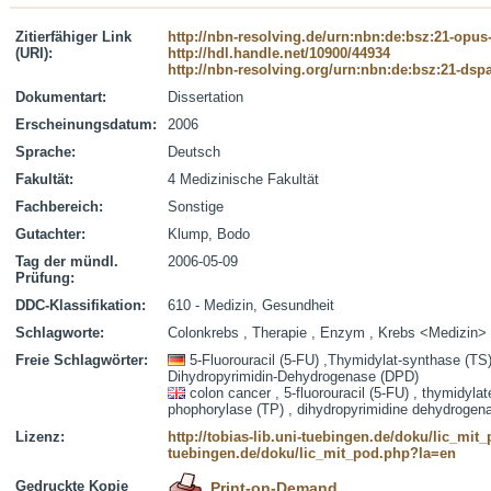
Zitierfähiger Link
http://nbn-resolving.de/urn:nbn:de:bsz:21-opus
(URI):
http://hdl.handle.net/10900/44934
http://nbn-resolving.org/urn:nbn:de:bsz:21-dsp
Dokumentart:
Dissertation
Erscheinungsdatum:
2006
Sprache:
Deutsch
Fakultät:
4 Medizinische Fakultät
Fachbereich:
Sonstige
Gutachter:
Klump, Bodo
Tag der mündl.
2006-05-09
Prüfung:
DDC-Klassifikation:
610 - Medizin, Gesundheit
Schlagworte:
Colonkrebs , Therapie , Enzym , Krebs <Medizin>
Freie Schlagwörter:
5-Fluorouracil (5-FU) ,Thymidylat-synthase (TS
Dihydropyrimidin-Dehydrogenase (DPD)
colon cancer , 5-fluorouracil (5-FU) , thymidyla
phophorylase (TP) , dihydropyrimidine dehydrogen
Lizenz:
http://tobias-lib.uni-tuebingen.de/doku/lic_mi
tuebingen.de/doku/lic_mit_pod.php?la=en
Gedruckte Kopie
Print-on-Demand