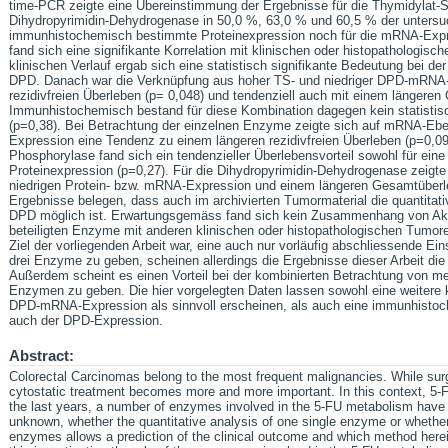
time-PCR zeigte eine Übereinstimmung der Ergebnisse für die Thymidylat
Dihydropyrimidin-Dehydrogenase in 50,0 %, 63,0 % und 60,5 % der untersu
immunhistochemisch bestimmte Proteinexpression noch für die mRNA-Expr
fand sich eine signifikante Korrelation mit klinischen oder histopathologisc
klinischen Verlauf ergab sich eine statistisch signifikante Bedeutung bei d
DPD. Danach war die Verknüpfung aus hoher TS- und niedriger DPD-mRNA-
rezidivfreien Überleben (p= 0,048) und tendenziell auch mit einem längeren 
Immunhistochemisch bestand für diese Kombination dagegen kein statistisch
(p=0,38). Bei Betrachtung der einzelnen Enzyme zeigte sich auf mRNA-Eben
Expression eine Tendenz zu einem längeren rezidivfreien Überleben (p=0,09
Phosphorylase fand sich ein tendenzieller Überlebensvorteil sowohl für ein
Proteinexpression (p=0,27). Für die Dihydropyrimidin-Dehydrogenase zeigte
niedrigen Protein- bzw. mRNA-Expression und einem längeren Gesamtüberle
Ergebnisse belegen, dass auch im archivierten Tumormaterial die quantit
DPD möglich ist. Erwartungsgemäss fand sich kein Zusammenhang von Akt
beteiligten Enzyme mit anderen klinischen oder histopathologischen Tumor
Ziel der vorliegenden Arbeit war, eine auch nur vorläufig abschliessende Ei
drei Enzyme zu geben, scheinen allerdings die Ergebnisse dieser Arbeit die
Außerdem scheint es einen Vorteil bei der kombinierten Betrachtung von me
Enzymen zu geben. Die hier vorgelegten Daten lassen sowohl eine weitere 
DPD-mRNA-Expression als sinnvoll erscheinen, als auch eine immunhistoc
auch der DPD-Expression.
Abstract:
Colorectal Carcinomas belong to the most frequent malignancies. While surgic
cytostatic treatment becomes more and more important. In this context, 5-Flu
the last years, a number of enzymes involved in the 5-FU metabolism have bee
unknown, whether the quantitative analysis of one single enzyme or whethe
enzymes allows a prediction of the clinical outcome and which method herein