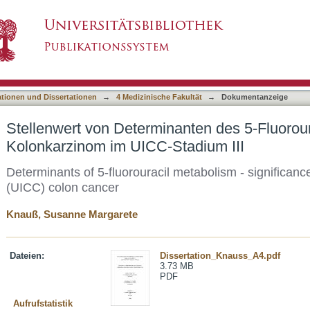
anten des 5-Fluorouracil-Stoffwechsels beim 
asiert)
ationen und Dissertationen
→
4 Medizinische Fakultät
→
Dokumentanzeige
Stellenwert von Determinanten des 5-Fluorou
Kolonkarzinom im UICC-Stadium III
Determinants of 5-fluorouracil metabolism - significance 
(UICC) colon cancer
Knauß, Susanne Margarete
Dateien:
Dissertation_Knauss_A4.pdf
3.73 MB
PDF
Aufrufstatistik