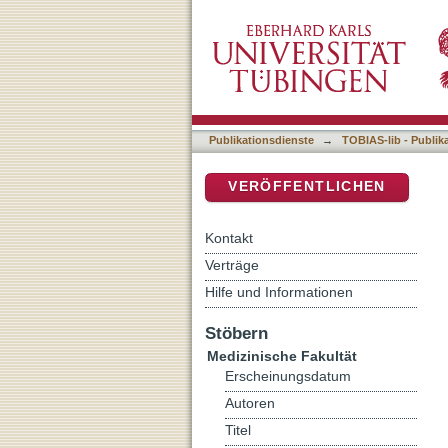
Stellenwert von Determin
DSpace Repositorium (Manakin b
Stadium III
Publikationsdienste
→
TOBIAS-lib - Publik
VERÖFFENTLICHEN
Kontakt
Verträge
Hilfe und Informationen
Stöbern
Medizinische Fakultät
Erscheinungsdatum
Autoren
Titel