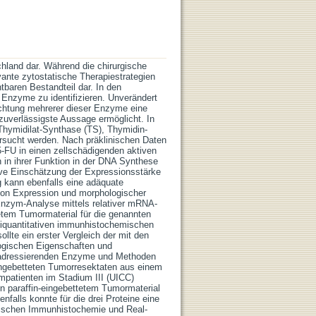
chland dar. Während die chirurgische
vante zytostatische Therapiestrategien
tbaren Bestandteil dar. In den
 Enzyme zu identifizieren. Unverändert
rachtung mehrerer dieser Enzyme eine
zuverlässigste Aussage ermöglicht. In
 Thymidilat-Synthase (TS), Thymidin-
rsucht werden. Nach präklinischen Daten
5-FU in einen zellschädigenden aktiven
in ihrer Funktion in der DNA Synthese
ive Einschätzung der Expressionsstärke
 kann ebenfalls eine adäquate
 von Expression und morphologischer
 Enzym-Analyse mittels relativer mRNA-
etem Tumormaterial für die genannten
miquantitativen immunhistochemischen
llte ein erster Vergleich der mit den
logischen Eigenschaften und
u adressierenden Enzyme und Methoden
ingebetteten Tumorresektaten aus einem
ompatienten im Stadium III (UICC)
in paraffin-eingebettetem Tumormaterial
falls konnte für die drei Proteine eine
wischen Immunhistochemie und Real-