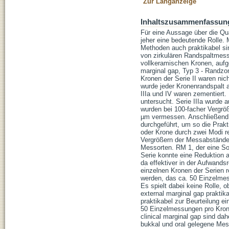
Zur Langanzeige
Inhaltszusammenfassun
Für eine Aussage über die Qu
jeher eine bedeutende Rolle.
Methoden auch praktikabel sind
von zirkulären Randspaltmess
vollkeramischen Kronen, aufget
marginal gap, Typ 3 - Randzon
Kronen der Serie II waren nic
wurde jeder Kronenrandspalt a
IIIa und IV waren zementiert. 
untersucht. Serie IIIa wurde 
wurden bei 100-facher Vergröß
µm vermessen. Anschließend 
durchgeführt, um so die Prakt
oder Krone durch zwei Modi r
Vergrößern der Messabstände
Messorten. RM 1, der eine Son
Serie konnte eine Reduktion 
da effektiver in der Aufwands
einzelnen Kronen der Serien r
werden, das ca. 50 Einzelmes
Es spielt dabei keine Rolle, 
external marginal gap praktik
praktikabel zur Beurteilung e
50 Einzelmessungen pro Krone
clinical marginal gap sind da
bukkal und oral gelegene Mes