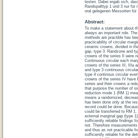
testen. Dabei ergab sich, das
Randspalttyp 1 und 3 nur für 
oral gelegenen Messorten für 
Abstract:
To make a statement about th
always an important role. The
methods are practible has been
practicability of circular ma
ceramic crowns, divided in the 
gap, type 3: Randzone and typ
crowns of the series II were
Continuous circular each ma
crowns of the series III, III
and type 3 continuous circula
type 4 continous circular ev
crowns of the series IV have
series and their crowns a redu
that purpose the number of s
reduction mode 1 (RM 1) mean
means a randomized, decreasi
has been done only at the res
record could be done. Because
could be transferred to RM 1,
external marginal gap (type 1
sufficiently reliable findings 
not. Therefore measurements o
and thus as not practicable fo
sufficiently reliable for the 