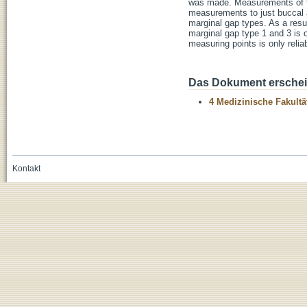
was made. Measurements of the 
measurements to just buccal a
marginal gap types. As a resul
marginal gap type 1 and 3 is o
measuring points is only relia
Das Dokument erschein
4 Medizinische Fakultä
Kontakt