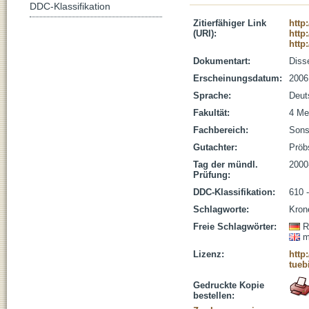
DDC-Klassifikation
Zitierfähiger Link
http
(URI):
http
http
Dokumentart:
Disse
Erscheinungsdatum:
2006
Sprache:
Deut
Fakultät:
4 Me
Fachbereich:
Sons
Gutachter:
Pröbs
Tag der mündl.
2000
Prüfung:
DDC-Klassifikation:
610 
Schlagworte:
Kron
Freie Schlagwörter:
R
m
Lizenz:
http
tueb
Gedruckte Kopie
bestellen: