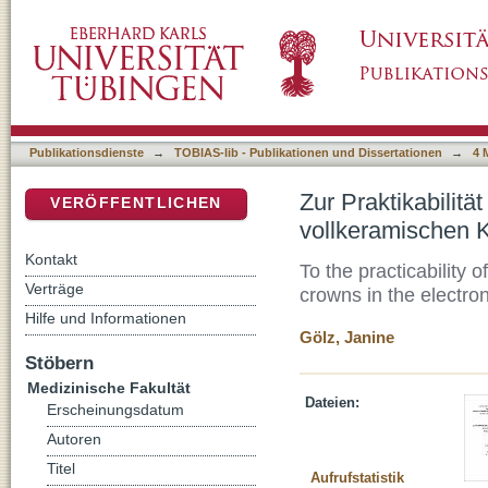
Zur Praktikabilität von zirkulären Randspal
DSpace Repositorium (Manakin basiert)
Rasterelektronenmikroskop
Publikationsdienste
→
TOBIAS-lib - Publikationen und Dissertationen
→
4 
Zur Praktikabilit
VERÖFFENTLICHEN
vollkeramischen 
Kontakt
To the practicability 
Verträge
crowns in the electr
Hilfe und Informationen
Gölz, Janine
Stöbern
Medizinische Fakultät
Dateien:
Erscheinungsdatum
Autoren
Titel
Aufrufstatistik