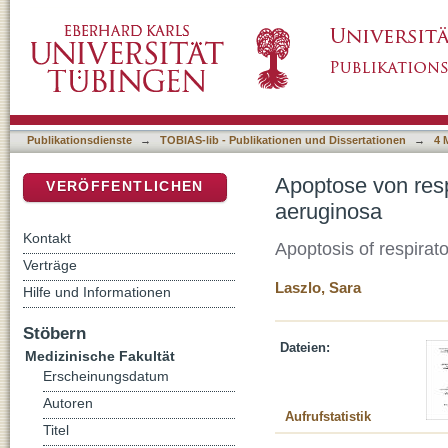
Apoptose von respiratorischen Epithelzelle
DSpace Repositorium (Manakin basiert)
Publikationsdienste
→
TOBIAS-lib - Publikationen und Dissertationen
→
4 
Apoptose von res
VERÖFFENTLICHEN
aeruginosa
Kontakt
Apoptosis of respirat
Verträge
Laszlo, Sara
Hilfe und Informationen
Stöbern
Dateien:
Medizinische Fakultät
Erscheinungsdatum
Autoren
Aufrufstatistik
Titel