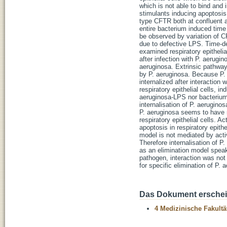
which is not able to bind and
stimulants inducing apoptosis
type CFTR both at confluent and
entire bacterium induced time
be observed by variation of C
due to defective LPS. Time-de
examined respiratory epithelia
after infection with P. aerugi
aeruginosa. Extrinsic pathway
by P. aeruginosa. Because P. a
internalized after interaction
respiratory epithelial cells, 
aeruginosa-LPS nor bacterium
internalisation of P. aerugino
P. aeruginosa seems to have n
respiratory epithelial cells. 
apoptosis in respiratory epithe
model is not mediated by acti
Therefore internalisation of P
as an elimination model speak
pathogen, interaction was not 
for specific elimination of P. 
Das Dokument erschein
4 Medizinische Fakultä