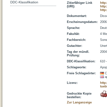
DDC-Klassifikation
Zitierfähiger Link
http
(URI):
http
http
Dokumentart:
Disse
Erscheinungsdatum:
2006
Sprache:
Deut
Fakultät:
4 Me
Fachbereich:
Sons
Gutachter:
Unert
Tag der mündl.
2004
Prüfung:
DDC-Klassifikation:
610 
Schlagworte:
Apop
Freie Schlagwörter:
C
a
Lizenz:
http
tueb
Gedruckte Kopie
bestellen:
Zur Langanzeige