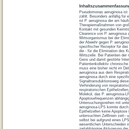
Inhaltszusammenfassun
Pseudomonas aeruginosa ist e
zählt. Besonders anfällig für
ist P. aeruginosa der am häuf
Therapiemaßnahmen von große
Kontakt mit gesunden Keimträg
Clearence von P. aeruginosa 
Wirtsorganismus bei der Elimi
der Abwehr gegen P. aeruginos
spezifischer Rezeptor für das 
die - für die Elimination de
Wirtszelle. Bei Patienten de
Gens und damit gestörte Inte
Patientenkollektiv chronische 
muss eine bisher nicht im Det
aeruginosa aus dem Respiratio
aeruginosa durch eine spezif
Signaltransduktionsweg diese 
Verhinderung von respiratorisc
respiratorischen Epithelzelle
Molekül, das P. aeruginosa-LP
Apoptosefrequenzen abhängig
Untersuchungsreihen mit unter
aeruginosa-LPS konnte durch I
Epithelzellen keine Apoptose 
untersuchten Zelllinien zeit–
selbst bei aufgrund eines LP
wesentlichen Unterschieden in
zeitabhängige Aktivierung der