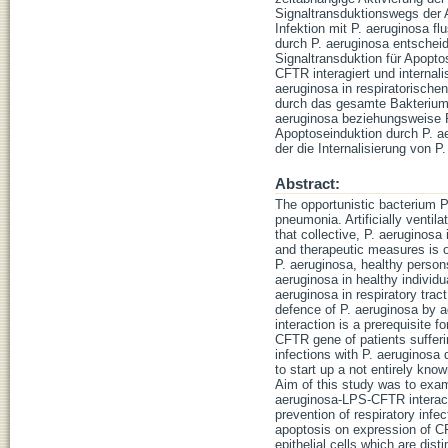
Signaltransduktionswegs der 
Infektion mit P. aeruginosa f
durch P. aeruginosa entscheid
Signaltransduktion für Apoptos
CFTR interagiert und internali
aeruginosa in respiratorische
durch das gesamte Bakterium m
aeruginosa beziehungsweise P
Apoptoseinduktion durch P. a
der die Internalisierung von P
Abstract:
The opportunistic bacterium 
pneumonia. Artificially ventil
that collective, P. aeruginos
and therapeutic measures is o
P. aeruginosa, healthy perso
aeruginosa in healthy individu
aeruginosa in respiratory tract
defence of P. aeruginosa by ac
interaction is a prerequisite f
CFTR gene of patients sufferi
infections with P. aeruginosa 
to start up a not entirely kno
Aim of this study was to exam
aeruginosa-LPS-CFTR interacti
prevention of respiratory inf
apoptosis on expression of CF
epithelial cells which are di