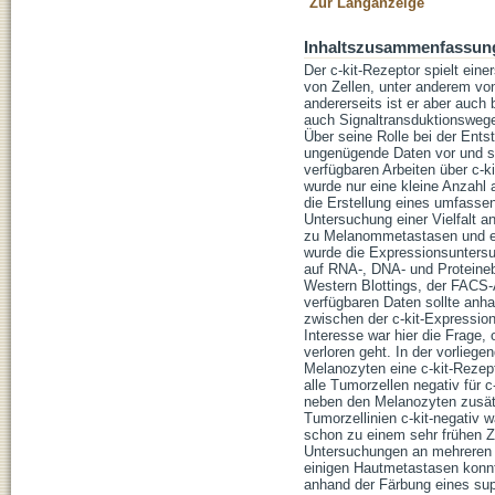
Zur Langanzeige
Inhaltszusammenfassun
Der c-kit-Rezeptor spielt eine
von Zellen, unter anderem von
andererseits ist er aber auch
auch Signaltransduktionswege
Über seine Rolle bei der Ent
ungenügende Daten vor und so z
verfügbaren Arbeiten über c-k
wurde nur eine kleine Anzahl 
die Erstellung eines umfassen
Untersuchung einer Vielfalt 
zu Melanommetastasen und ein
wurde die Expressionsuntersu
auf RNA-, DNA- und Proteineb
Western Blottings, der FACS-
verfügbaren Daten sollte anh
zwischen der c-kit-Expressio
Interesse war hier die Frage
verloren geht. In der vorlieg
Melanozyten eine c-kit-Rezep
alle Tumorzellen negativ für 
neben den Melanozyten zusätz
Tumorzellinien c-kit-negativ 
schon zu einem sehr frühen Z
Untersuchungen an mehreren 
einigen Hautmetastasen konnt
anhand der Färbung eines sup