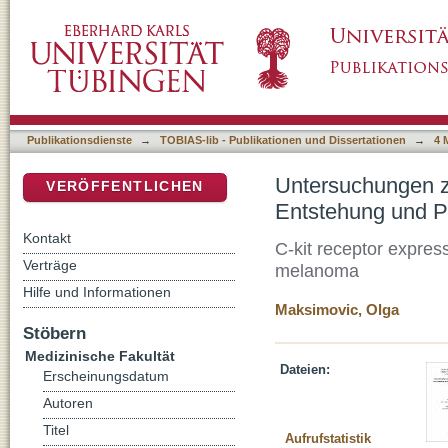
Untersuchungen zur Expression des c-kit-Re
DSpace Repositorium (Manakin basiert)
malignen Melanoms
Publikationsdienste
→
TOBIAS-lib - Publikationen und Dissertationen
→
4 
Untersuchungen zu
VERÖFFENTLICHEN
Entstehung und P
Kontakt
C-kit receptor expres
Verträge
melanoma
Hilfe und Informationen
Maksimovic, Olga
Stöbern
Medizinische Fakultät
Dateien:
Erscheinungsdatum
Autoren
Titel
Aufrufstatistik