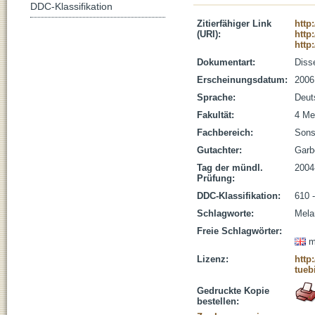
DDC-Klassifikation
Zitierfähiger Link
http
(URI):
http
http
Dokumentart:
Disse
Erscheinungsdatum:
2006
Sprache:
Deut
Fakultät:
4 Me
Fachbereich:
Sons
Gutachter:
Garb
Tag der mündl.
2004
Prüfung:
DDC-Klassifikation:
610 
Schlagworte:
Mela
Freie Schlagwörter:
m
Lizenz:
http
tueb
Gedruckte Kopie
bestellen: