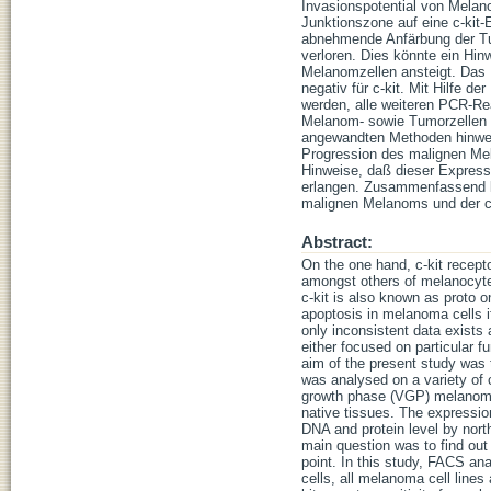
Invasionspotential von Melano
Junktionszone auf eine c-kit
abnehmende Anfärbung der Tum
verloren. Dies könnte ein Hin
Melanomzellen ansteigt. Das
negativ für c-kit. Mit Hilfe d
werden, alle weiteren PCR-Rea
Melanom- sowie Tumorzellen ne
angewandten Methoden hinweg 
Progression des malignen Mela
Hinweise, daß dieser Expressi
erlangen. Zusammenfassend lä
malignen Melanoms und der c
Abstract:
On the one hand, c-kit recepto
amongst others of melanocytes,
c-kit is also known as proto 
apoptosis in melanoma cells i
only inconsistent data exists
either focused on particular fu
aim of the present study was t
was analysed on a variety of 
growth phase (VGP) melanomas
native tissues. The expression
DNA and protein level by nor
main question was to find out
point. In this study, FACS a
cells, all melanoma cell lines