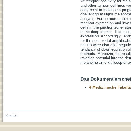
kit receptor positivity for me
and other tumour cell lines wer
early point in melanoma prog
one lentigo maligna melanoma 
analysis. Furthermore, staini
receptor expression and invas
cells in the junction zone, s
in the deep dermis. This could
expression. Accordingly, lent
for the successful amplificatio
results were also c-kit negati
tendancy of downregulation of
methods. Moreover, the result
invasion potential into the de
melanoma an c-kit receptor e
Das Dokument erschein
4 Medizinische Fakultä
Kontakt