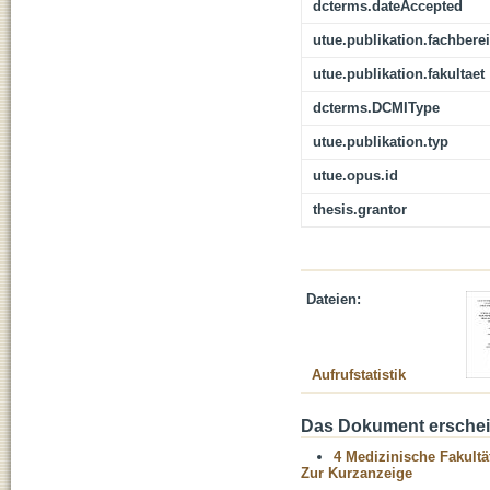
dcterms.dateAccepted
utue.publikation.fachbere
utue.publikation.fakultaet
dcterms.DCMIType
utue.publikation.typ
utue.opus.id
thesis.grantor
Dateien:
Aufrufstatistik
Das Dokument erschein
4 Medizinische Fakultä
Zur Kurzanzeige