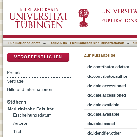
Einfluss von Phosphatidylserin auf den durch 
DSpace Repositorium (Manakin basiert)
Galactocerebrosidtransfer zwischen Liposo
Publikationsdienste
→
TOBIAS-lib - Publikationen und Dissertationen
→
4 
Zur Kurzanzeige
VERÖFFENTLICHEN
dc.contributor.advisor
Kontakt
dc.contributor.author
Verträge
dc.date.accessioned
Hilfe und Informationen
dc.date.accessioned
Stöbern
dc.date.available
Medizinische Fakultät
dc.date.available
Erscheinungsdatum
Autoren
dc.date.issued
Titel
dc.identifier.other