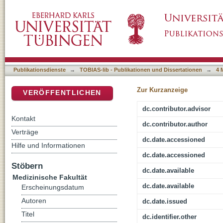
Der Effekt von Remifentanil im Vergleich zu
DSpace Repositorium (Manakin basiert)
Schmerzen nach Strabismusoperationen bei Ki
Publikationsdienste
→
TOBIAS-lib - Publikationen und Dissertationen
→
4 
Zur Kurzanzeige
VERÖFFENTLICHEN
dc.contributor.advisor
Kontakt
dc.contributor.author
Verträge
dc.date.accessioned
Hilfe und Informationen
dc.date.accessioned
Stöbern
dc.date.available
Medizinische Fakultät
dc.date.available
Erscheinungsdatum
Autoren
dc.date.issued
Titel
dc.identifier.other