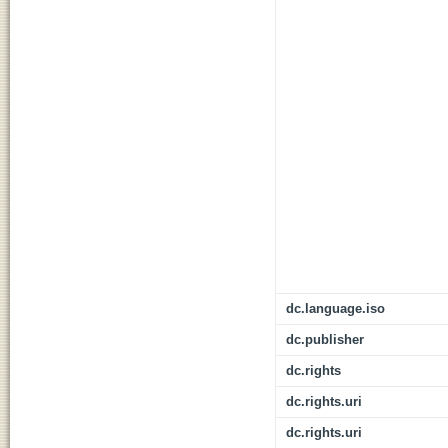
dc.language.iso
dc.publisher
dc.rights
dc.rights.uri
dc.rights.uri