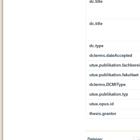
dc.title
dc.title
dc.type
dcterms.dateAccepted
utue.publikation.fachbere
utue.publikation.fakultaet
dcterms.DCMIType
utue.publikation.typ
utue.opus.id
thesis.grantor
Dateien: