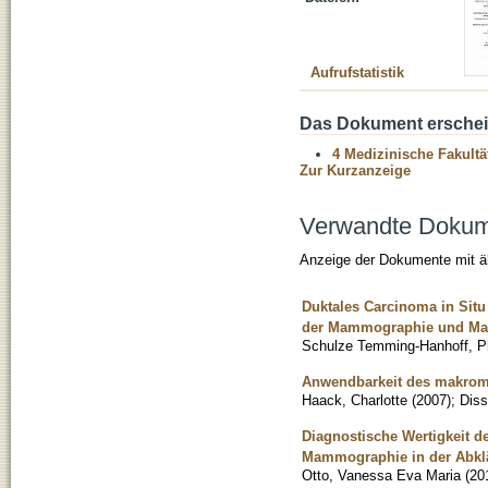
Aufrufstatistik
Das Dokument erschein
4 Medizinische Fakultä
Zur Kurzanzeige
Verwandte Doku
Anzeige der Dokumente mit äh
Duktales Carcinoma in Situ
der Mammographie und Mag
Schulze Temming-Hanhoff, Ph
Anwendbarkeit des makrom
Haack, Charlotte
(
2007
)
;
Diss
Diagnostische Wertigkeit 
Mammographie in der Abklä
Otto, Vanessa Eva Maria
(
20