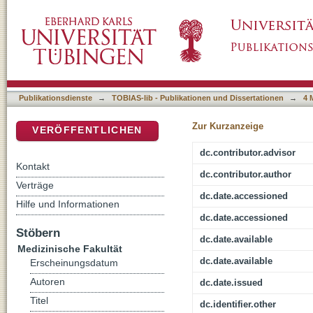
Die Ein-Ebenen-Mammographie in Kombinati
DSpace Repositorium (Manakin basiert)
Ebenen-Mammographie zur Untersuchung der
Publikationsdienste
→
TOBIAS-lib - Publikationen und Dissertationen
→
4 
Zur Kurzanzeige
VERÖFFENTLICHEN
dc.contributor.advisor
Kontakt
dc.contributor.author
Verträge
dc.date.accessioned
Hilfe und Informationen
dc.date.accessioned
Stöbern
dc.date.available
Medizinische Fakultät
dc.date.available
Erscheinungsdatum
Autoren
dc.date.issued
Titel
dc.identifier.other