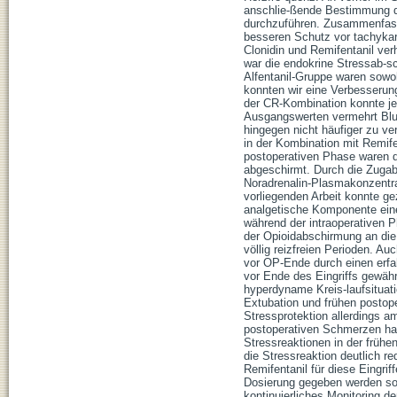
anschlie-ßende Bestimmung d
durchzuführen. Zusammenfassun
besseren Schutz vor tachykar
Clonidin und Remifentanil ver
war die endokrine Stressab-s
Alfentanil-Gruppe waren sowo
konnten wir eine Verbesserung 
der CR-Kombination konnte jed
Ausgangswerten vermehrt Blut
hingegen nicht häufiger zu ve
in der Kombination mit Remife
postoperativen Phase waren 
abgeschirmt. Durch die Zugab
Noradrenalin-Plasmakonzentrat
vorliegenden Arbeit konnte ge
analgetische Komponente eine
während der intraoperativen 
der Opioidabschirmung an die
völlig reizfreien Perioden. A
vor OP-Ende durch einen erfa
vor Ende des Eingriffs gewäh
hyperdyname Kreis-laufsituat
Extubation und frühen postop
Stressprotektion allerdings a
postoperativen Schmerzen ha
Stressreaktionen in der frühe
die Stressreaktion deutlich r
Remifentanil für diese Eingri
Dosierung gegeben werden sol
kontinuierliches Monitoring d