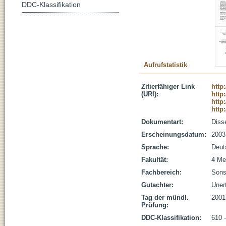
DDC-Klassifikation
Aufrufstatistik
Zitierfähiger Link
http
(URI):
http
http
http
Dokumentart:
Disse
Erscheinungsdatum:
2003
Sprache:
Deut
Fakultät:
4 Me
Fachbereich:
Sons
Gutachter:
Unert
Tag der mündl.
2001
Prüfung:
DDC-Klassifikation:
610 