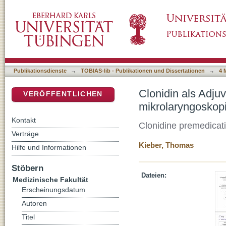
Clonidin als Adjuvans zur perioperativen S
DSpace Repositorium (Manakin basiert)
panendoskopischer Eingriffe in der HNO
Publikationsdienste
→
TOBIAS-lib - Publikationen und Dissertationen
→
4 
Clonidin als Adju
VERÖFFENTLICHEN
mikrolaryngoskop
Kontakt
Clonidine premedicati
Verträge
Kieber, Thomas
Hilfe und Informationen
Stöbern
Dateien:
Medizinische Fakultät
Erscheinungsdatum
Autoren
Titel