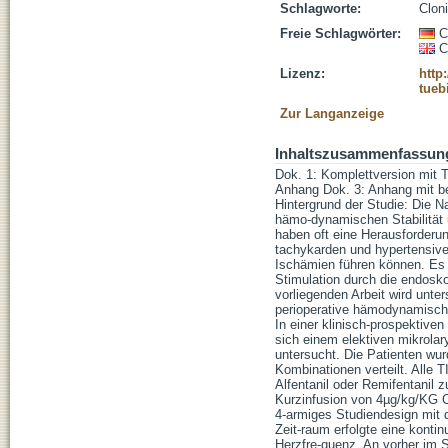
Schlagworte:
Cloni
Freie Schlagwörter:
C
C
Lizenz:
http
tueb
Zur Langanzeige
Inhaltszusammenfassun
Dok. 1: Komplettversion mit 
Anhang Dok. 3: Anhang mit besse
Hintergrund der Studie: Die N
hämo-dynamischen Stabilität 
haben oft eine Herausforderu
tachykarden und hypertensiven
Ischämien führen können. Es 
Stimulation durch die endosko
vorliegenden Arbeit wird unte
perioperative hämodynamische 
In einer klinisch-prospektiven
sich einem elektiven mikrola
untersucht. Die Patienten wu
Kombinationen verteilt. Alle
Alfentanil oder Remifentanil 
Kurzinfusion von 4µg/kg/KG Cl
4-armiges Studiendesign mit d
Zeit-raum erfolgte eine konti
Herzfre-quenz. An vorher im 