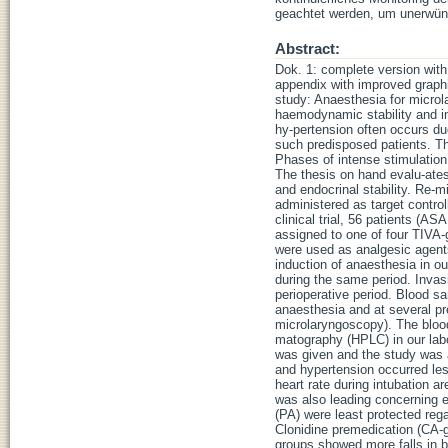
geachtet werden, um unerwüns
Abstract:
Dok. 1: complete version with 
appendix with improved graphics
study: Anaesthesia for microl
haemodynamic stability and in
hy-pertension often occurs du
such predisposed patients. The
Phases of intense stimulation
The thesis on hand evalu-ate
and endocrinal stability. Re-m
administered as target control
clinical trial, 56 patients (A
assigned to one of four TIVA-g
were used as analgesic agents
induction of anaesthesia in o
during the same period. Invasi
perioperative period. Blood s
anaesthesia and at several pre
microlaryngoscopy). The bloo
matography (HPLC) in our lab
was given and the study was 
and hypertension occurred les
heart rate during intubation 
was also leading concerning en
(PA) were least protected reg
Clonidine premedication (CA-gr
groups showed more falls in b