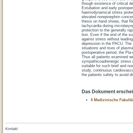
though existence of critical 
Extubation and early postoper
haemodynamical stress protec
elevated norepinephrin concen
thesis on hand shows, that Rem
tachycardia during microlaryn
protection to the generally ra
tion. Even if the end of the s
against stress without leadin
depression in the PACU. The 
situations and rises of plasma
postoperative period, the Pla
Thus all patients examined we
sympathicoadrenergic stress r
suitable for such brief and no
study, continuous cardiovascul
the patients safety to avoid d
Das Dokument erschein
4 Medizinische Fakultä
Kontakt