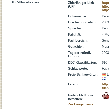
DDC-Klassifikation
Zitierfähiger Link
http
(URI):
http
http
Dokumentart:
Disse
Erscheinungsdatum:
2003
Sprache:
Deut
Fakultät:
4 Me
Fachbereich:
Sons
Gutachter:
Maur
Tag der mündl.
2003
Prüfung:
DDC-Klassifikation:
610 
Schlagworte:
Fußwu
Freie Schlagwörter:
L
m
Lizenz:
http
tueb
Gedruckte Kopie
bestellen:
Zur Langanzeige