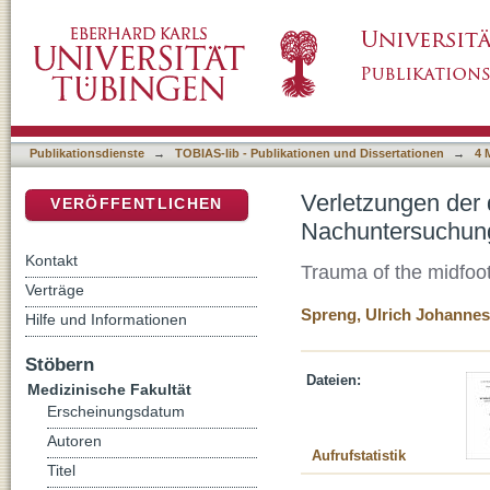
Verletzungen der distalen Fußwurzel : langf
DSpace Repositorium (Manakin basiert)
Publikationsdienste
→
TOBIAS-lib - Publikationen und Dissertationen
→
4 
Verletzungen der d
VERÖFFENTLICHEN
Nachuntersuchun
Kontakt
Trauma of the midfoot
Verträge
Spreng, Ulrich Johannes
Hilfe und Informationen
Stöbern
Dateien:
Medizinische Fakultät
Erscheinungsdatum
Autoren
Aufrufstatistik
Titel