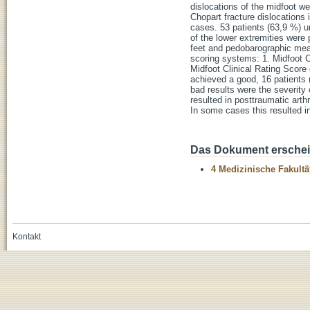
dislocations of the midfoot we
Chopart fracture dislocations 
cases. 53 patients (63,9 %) u
of the lower extremities were
feet and pedobarographic meas
scoring systems: 1. Midfoot 
Midfoot Clinical Rating Score
achieved a good, 16 patients (
bad results were the severity o
resulted in posttraumatic arth
In some cases this resulted in 
Das Dokument erschein
4 Medizinische Fakultä
Kontakt