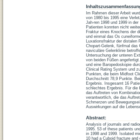
Inhaltszusammenfassun
Im Rahmen dieser Arbeit wurd
von 1980 bis 1995 eine Verlet
Jah-ren 1998 und 1999 in de
Patienten konnten nicht weite
Fraktur eines Knochens der d
und einmal das Os cuneiforme
Luxationsfraktur der distalen 
Chopart-Gelenk, fünfmal das 
naviculäre Gelenklinie betrof
Untersuchung der unteren Ext
von beiden Füßen angefertigt
und eine Baropedoskopie dur
Clinical Rating System und z
Punkten, die beim Midfoot Cli
Durchschnitt 78,9 Punkte. Be
Ergebnis. Insgesamt 16 Patien
schlechtes Ergebnis. Für die 
das Auftreten von Kombinatio
verantwortlich, die das Auftr
Schmerzen und Bewegungseins
Auswirkungen auf die Lebensqu
Abstract:
Analysis of journals and radi
1995. 53 of these patients un
in 1998 and 1999. Isolated mi
10 had a Cuboid fracture and 