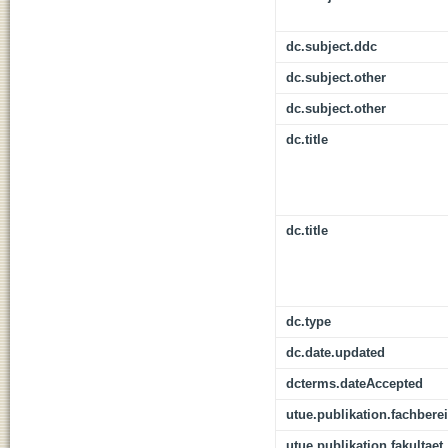
dc.subject.ddc
dc.subject.other
dc.subject.other
dc.title
dc.title
dc.type
dc.date.updated
dcterms.dateAccepted
utue.publikation.fachbere
utue.publikation.fakultaet