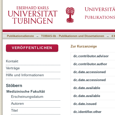
Einfluss des ß-Rezeptorantagonisten Nebivo
DSpace Repositorium (Manakin basiert)
und Lebensqualität bei Patienten mit chronis
Basistherapie (Herzglykosid, ACE-Inhibitor, 
Publikationsdienste
→
TOBIAS-lib - Publikationen und Dissertationen
→
4 
Zur Kurzanzeige
VERÖFFENTLICHEN
dc.contributor.advisor
Kontakt
dc.contributor.author
Verträge
dc.date.accessioned
Hilfe und Informationen
dc.date.accessioned
Stöbern
dc.date.available
Medizinische Fakultät
dc.date.available
Erscheinungsdatum
Autoren
dc.date.issued
Titel
dc.identifier.other