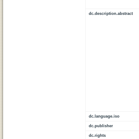
dc.description.abstract
dc.language.iso
dc.publisher
dc.rights