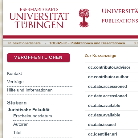
Schmerzensgeld für die Erben?
DSpace Repositorium (Manakin basiert)
Publikationsdienste
→
TOBIAS-lib - Publikationen und Dissertationen
→
3 
Zur Kurzanzeige
VERÖFFENTLICHEN
dc.contributor.advisor
Kontakt
dc.contributor.author
Verträge
dc.date.accessioned
Hilfe und Informationen
dc.date.accessioned
Stöbern
dc.date.available
Juristische Fakultät
dc.date.available
Erscheinungsdatum
Autoren
dc.date.issued
Titel
dc.identifier.uri