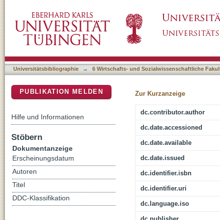
Qualitative Sozialforschung : eine komprimie
DSpace Repositorium (Manakin basiert)
Universitätsbibliographie
→
6 Wirtschafts- und Sozialwissenschaftliche Fakul
PUBLIKATION MELDEN
Zur Kurzanzeige
dc.contributor.author
Hilfe und Informationen
dc.date.accessioned
Stöbern
dc.date.available
Dokumentanzeige
dc.date.issued
Erscheinungsdatum
Autoren
dc.identifier.isbn
Titel
dc.identifier.uri
DDC-Klassifikation
dc.language.iso
dc.publisher