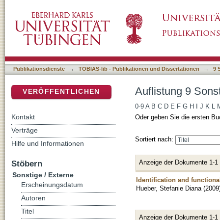
Auflistung 9 Sonstige / Externe nach Autor "
DSpace Repositorium (Manakin basiert)
Publikationsdienste
→
TOBIAS-lib - Publikationen und Dissertationen
→
9 
Auflistung 9 Sons
VERÖFFENTLICHEN
0-9
A
B
C
D
E
F
G
H
I
J
K
L
Kontakt
Oder geben Sie die ersten Bu
Verträge
Sortiert nach:
Hilfe und Informationen
Anzeige der Dokumente 1-1
Stöbern
Sonstige / Externe
Identification and functio
Erscheinungsdatum
Hueber, Stefanie Diana
(
2009
Autoren
Titel
Anzeige der Dokumente 1-1