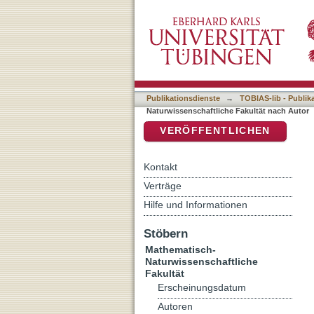
Auflistung 7 Mathematisc
DSpace Repositorium (Manakin b
Publikationsdienste
→
TOBIAS-lib - Publik
Naturwissenschaftliche Fakultät nach Autor
VERÖFFENTLICHEN
Kontakt
Verträge
Hilfe und Informationen
Stöbern
Mathematisch-
Naturwissenschaftliche
Fakultät
Erscheinungsdatum
Autoren