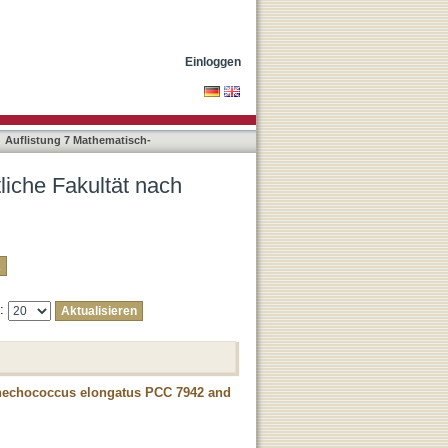
"Rapp, Johanna"
Einloggen
Auflistung 7 Mathematisch-
liche Fakultät nach
e:
Synechococcus elongatus PCC 7942 and