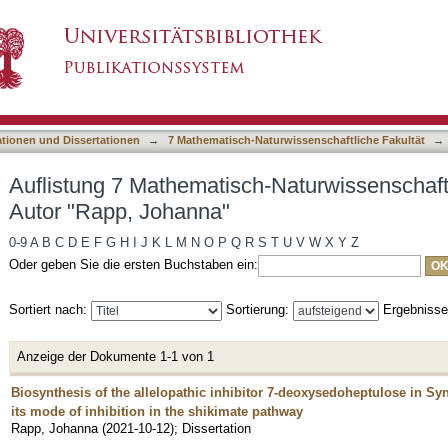
h-Naturwissenschaftliche Fakultät nach Autor 
asiert)
ationen und Dissertationen
→
7 Mathematisch-Naturwissenschaftliche Fakultät
→
Auflistung 7 Mathematisch-Naturwissenschaft
Autor "Rapp, Johanna"
0-9
A
B
C
D
E
F
G
H
I
J
K
L
M
N
O
P
Q
R
S
T
U
V
W
X
Y
Z
Oder geben Sie die ersten Buchstaben ein:
Sortiert nach:
Sortierung:
Ergebniss
Anzeige der Dokumente 1-1 von 1
Biosynthesis of the allelopathic inhibitor 7-deoxysedoheptulose in 
its mode of inhibition in the shikimate pathway
Rapp, Johanna
(
2021-10-12
)
;
Dissertation