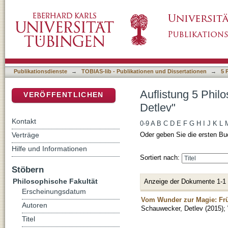
Auflistung 5 Philosophische Fakultät nach A
DSpace Repositorium (Manakin basiert)
Publikationsdienste
→
TOBIAS-lib - Publikationen und Dissertationen
→
5 
Auflistung 5 Phil
VERÖFFENTLICHEN
Detlev"
Kontakt
0-9
A
B
C
D
E
F
G
H
I
J
K
L
Verträge
Oder geben Sie die ersten Bu
Hilfe und Informationen
Sortiert nach:
Stöbern
Philosophische Fakultät
Anzeige der Dokumente 1-1
Erscheinungsdatum
Vom Wunder zur Magie: Früh
Autoren
Schauwecker, Detlev
(
2015
)
;
Titel